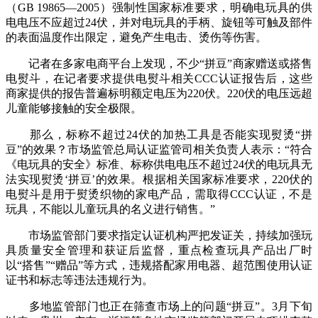
（GB 19865—2005）强制性国家标准要求，明确电玩具的供
电电压不应超过24伏，并对电玩具的手柄、旋钮等可触及部件
的表面温度作出限定，避免产生电击、烫伤等伤害。
记者在多家电商平台上发现，不少“拼豆”商家赠送或搭售
电熨斗，在记者要求提供电熨斗相关CCC认证报告后，这些
商家提供的报告普遍标明额定电压为220伏。220伏的电压远超
儿童能够接触的安全极限。
那么，标称不超过24伏的加热工具是否能实现熨烫“拼
豆”的效果？市场监管总局认证监管司相关负责人表示：“符合
《电玩具的安全》标准、标称供电电压不超过24伏的电玩具无
法实现熨烫‘拼豆’的效果。根据相关国家标准要求，220伏的
电熨斗是用于熨烫织物的家电产品，需取得CCC认证，不是
玩具，不能以儿童玩具的名义进行销售。”
市场监管部门要求指定认证机构严把发证关，持续加强玩
具质量安全管理和获证后监督，重点检查玩具产品出厂时
以“搭售”“赠品”等方式，违规搭配家用电器、超范围使用认证
证书和标志等违法违规行为。
多地监管部门也正在筛查市场上的问题“拼豆”。3月下旬