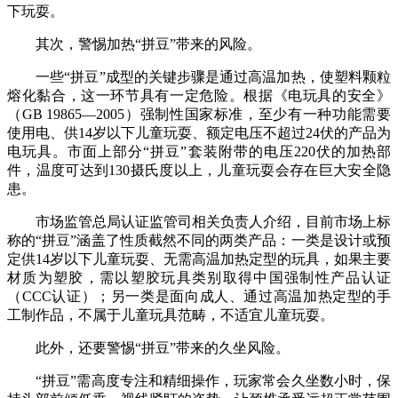
下玩耍。
其次，警惕加热“拼豆”带来的风险。
一些“拼豆”成型的关键步骤是通过高温加热，使塑料颗粒
熔化黏合，这一环节具有一定危险。根据《电玩具的安全》
（GB 19865—2005）强制性国家标准，至少有一种功能需要
使用电、供14岁以下儿童玩耍、额定电压不超过24伏的产品为
电玩具。市面上部分“拼豆”套装附带的电压220伏的加热部
件，温度可达到130摄氏度以上，儿童玩耍会存在巨大安全隐
患。
市场监管总局认证监管司相关负责人介绍，目前市场上标
称的“拼豆”涵盖了性质截然不同的两类产品：一类是设计或预
定供14岁以下儿童玩耍、无需高温加热定型的玩具，如果主要
材质为塑胶，需以塑胶玩具类别取得中国强制性产品认证
（CCC认证）；另一类是面向成人、通过高温加热定型的手
工制作品，不属于儿童玩具范畴，不适宜儿童玩耍。
此外，还要警惕“拼豆”带来的久坐风险。
“拼豆”需高度专注和精细操作，玩家常会久坐数小时，保