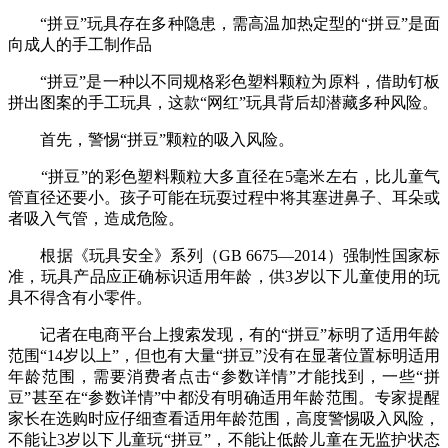
“拼豆”玩具存在多种隐患，需高温加热定型的“拼豆”是面
向成人的手工制作品
“拼豆”是一种以不同规格彩色塑料颗粒为原料，借助钉板
拼出图案的手工玩具，这款“网红”玩具背后却潜藏多种风险。
首先，警惕“拼豆”颗粒的吸入风险。
“拼豆”的彩色塑料颗粒大多直径在5毫米左右，比儿童气
管直径还要小。孩子可能在玩耍过程中将其塞进鼻子、耳朵或
者吸入气管，造成危险。
根据《玩具安全》系列（GB 6675—2014）强制性国家标
准，玩具产品应正确标识适用年龄，供3岁以下儿童使用的玩
具不得含有小零件。
记者在电商平台上搜索发现，有的“拼豆”标明了适用年龄
范围“14岁以上”，但也有大量“拼豆”没有在显著位置标明适用
年龄范围，需要消费者点击“参数详情”才能找到，一些“拼
豆”甚至在“参数详情”中都没有明确适用年龄范围。专家提醒
家长在选购时应仔细查看适用年龄范围，高度警惕吸入风险，
不能让3岁以下儿童玩“拼豆”，不能让低龄儿童在无监护状态