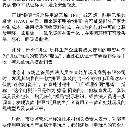
要认准CCC认证标识，避免安全隐患。”
正规“拼豆”通常采用聚乙烯（PE）或乙烯—醋酸乙烯共
聚物（EVA）材质。而来源不明的“拼豆”有可能是部分厂家为
控制成本，采用劣质回收塑料制成，在加热的过程中可能会释
放甲醛、苯系物、一氧化碳等有毒气体，在密闭环境下可致头
晕、恶心、呼吸道刺激。
此外，部分“拼豆”玩具生产企业将成人使用的电熨斗作
为“拼豆”玩具的套装内“赠品”，通过在认证环节弄虚作假等手
段，与儿童玩具搭配销售。
北京市市场监管局执法人员在查处某玩具商贸有限公司
时，发现其销售的一款“拼豆”套装内含一个标注电压高达220
伏的“迷你电熨斗”。在查处过程中，门店经理企图“甩锅”，辩
称：“这个电熨斗只是作为‘赠品’附送的。”但核查发现，套装
玩具及外包装上均无任何“赠品”提示标识。经执法人员进一步
调查，发现该款“拼豆”玩具的生产者冒用了一款布娃娃玩具的
规格型号及认证证书。
对此，市场监管总局标准技术司相关负责人表示，功能需
要使用电的玩具产品属于电玩具，必须满足《电玩具的安全》