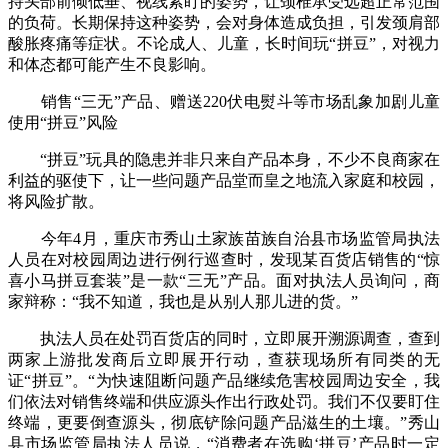
持头部前倾低垂、视线紧盯的姿势，让颈椎承受远超正常范围
的负荷。长期保持这种姿势，会对身体造成负担，引发颈肩部
酸胀疼痛等症状。不论成人、儿童，长时间玩“拼豆”，对视力
和体态都可能产生不良影响。
销售“三无”产品、赠送220伏电熨斗等市场乱象加剧儿童
使用“拼豆”风险
“拼豆”玩具的隐患并非只来自产品本身，不少不良商家在
利益的驱使下，让一些问题产品堂而皇之地流入家庭和校园，
将风险扩散。
今年4月，重庆市秀山土家族苗族自治县市场监管局执法
人员在对校园周边进行例行巡查时，发现某百货店销售的“惊
喜小马拼豆套装”是一款“三无”产品。面对执法人员询问，商
家辩称：“我不知道，我也是从别人那儿进的货。”
执法人员在处罚百货店的同时，立即展开溯源调查，查到
两家上游批发商后立即展开行动，查获现场所有同类的无
证“拼豆”。“为快速阻断问题产品继续危害校园周边安全，我
们依法对销售终端和供应源头作出行政处罚。我们不仅要盯住
终端，更要倒查源头，彻底铲除问题产品滋生的土壤。”秀山
县市场监管局执法人员说，“消费者在选购‘拼豆’产品时一定