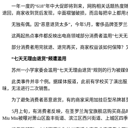
一年一度的“618”年中大促即将到来，网购相关话题热度随
退回，商家收到货后发现，伞面褶皱破损，而且每把伞上都用
无独有偶。因“恶意退货太多”，今年5月，奢侈品牌圣罗兰、
这两起热点事件都反映出电商领域部分消费者滥用“七天无理
部分消费者用完就退、退完再买，商家权益该如何保障？又该
“七天无理由退货”频遭滥用
苏州一小学家委会滥用“七天无理由退货”规则的行为被媒体
此类事件并非个例。据媒体报道，此前有学校买了演出服，
味，无法进行二次销售。
为了避免消费者恶意退货，有的商家采用加挂巨型吊牌甚至
5月上旬，有消费者反映，在圣罗兰淘宝旗舰店购买商品时
Miu Miu被曝对萧山区盈丰街道、滨江区西兴街道、上城区四