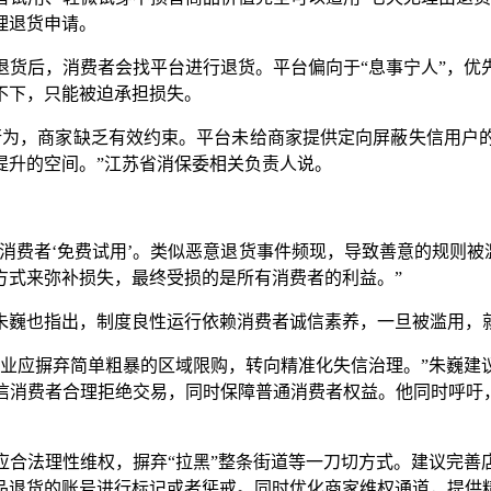
理退货申请。
后，消费者会找平台进行退货。平台偏向于“息事宁人”，优
不下，只能被迫承担损失。
为，商家缺乏有效约束。平台未给商家提供定向屏蔽失信用户的
提升的空间。”江苏省消保委相关负责人说。
费者‘免费试用’。类似恶意退货事件频现，导致善意的规则被滥
方式来弥补损失，最终受损的是所有消费者的利益。”
巍也指出，制度良性运行依赖消费者诚信素养，一旦被滥用，就
应摒弃简单粗暴的区域限购，转向精准化失信治理。”朱巍建
信消费者合理拒绝交易，同时保障普通消费者权益。他同时呼吁，
法理性维权，摒弃“拉黑”整条街道等一刀切方式。建议完善
品退货的账号进行标记或者惩戒。同时优化商家维权通道，提供