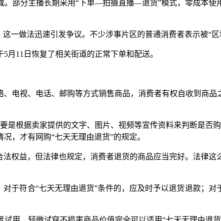
部分主播长期采用“下单—拍摄直播—退货”模式，零成本使
这一做法迅速引发争议。不少涉事片区的普通消费者表示被“区
于5月11日恢复了相关街道的正常下单和配送。
、电视、电话、邮购等方式销售商品，消费者有权自收到商品之
是根据卖家提供的文字、图片、视频等宣传资料来判断是否购
况，才有网购“七天无理由退货”的规定。
法权益，但法律也规定，消费者退货的商品应当完好。法律这
对于符合“七天无理由退货”条件的，应及时予以退货退款；对
用、轻微试穿不损害商品价值完全可以适用“七天无理由退货