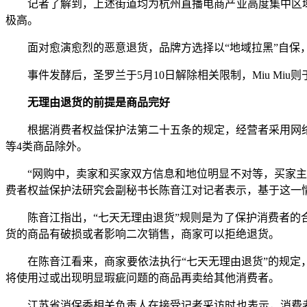
记者了解到，上述街道均为杭州直播电商产业高度集中区域。
极高。
面对愈演愈烈的恶意退货，品牌方选择以“地域拉黑”自保，
事件发酵后，圣罗兰于5月10日解除相关限制，Miu Miu则
无理由退货的前提是商品完好
根据消费者权益保护法第二十五条的规定，经营者采用网络
等4类商品除外。
“网购中，卖家和买家双方信息和地位明显不对等，买家主要
费者权益保护法研究会副秘书长陈音江对记者表示，基于这一情
陈音江指出，“七天无理由退货”规则是为了保护消费者的合
货的商品有破损或者影响二次销售，商家可以拒绝退货。
在陈音江看来，商家要依法执行“七天无理由退货”的规定，
将使用过或出现明显瑕疵问题的商品再卖给其他消费者。
江苏省消保委相关负责人在接受记者采访时也表示，消费者试