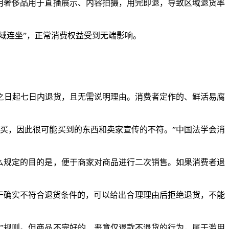
用奢侈品用于直播展示、内容拍摄，用完即退，导致区域退货率
域连坐”，正常消费权益受到无端影响。
日起七日内退货，且无需说明理由。消费者定作的、鲜活易腐
买，因此很可能买到的东西和卖家宣传的不符。”中国法学会消
么规定的目的是，便于商家对商品进行二次销售。如果消费者退
于确实不符合退货条件的，可以给出合理理由后拒绝退货，不能
”规则。但商品不完好的、恶意仅退款不退货的行为，属于滥用