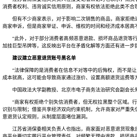
消费者权利、违背诚实信用原则，商家有权依法拒绝此类不合
但有不少商家表示，对于影响二次销售的商品，商家拒绝退货
商家申诉，但是商家举证、申诉、维权的时间和经济成本居高
“此外，对于部分消费者高频恶意退款、损坏商品退货等行
加挂巨型吊牌等，这反映出平台在矛盾化解等方面还有进一步
建议建立恶意退货账号黑名单
“法律保障的是消费者在信息不对等中的后悔权，而不是让消
成本就高，这可能会导致商家通过涨价、设置高额退货运费等
中国政法大学副教授、北京市电子商务法治研究会副会长朱
“商家有权拒绝个别失信消费者，但无权拉黑整个区域。行业
识别与限制；借鉴共享经济双向约束机制，允许商家对严重失
意退货认定规则，从制度层面堵住漏洞。
江苏省消保委相关负责人也指出，商家面对恶意退货现象应合
商平台要切实履行平台管理责任，对频繁无理由退款、损坏商