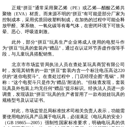
正规“拼豆”通常采用聚乙烯（PE）或乙烯—醋酸乙烯共
聚物（EVA）材质。而来源不明的“拼豆”有可能是部分厂家为
控制成本，采用劣质回收塑料制成，在加热的过程中可能会释
放甲醛、苯系物、一氧化碳等有毒气体，在密闭环境下可致头
晕、恶心、呼吸道刺激。
此外，部分“拼豆”玩具生产企业将成人使用的电熨斗作
为“拼豆”玩具的套装内“赠品”，通过在认证环节弄虚作假等手
段，与儿童玩具搭配销售。
北京市市场监管局执法人员在查处某玩具商贸有限公司
时，发现其销售的一款“拼豆”套装内含一个标注电压高达220
伏的“迷你电熨斗”。在查处过程中，门店经理企图“甩锅”，辩
称：“这个电熨斗只是作为‘赠品’附送的。”但核查发现，套装
玩具及外包装上均无任何“赠品”提示标识。经执法人员进一步
调查，发现该款“拼豆”玩具的生产者冒用了一款布娃娃玩具的
规格型号及认证证书。
对此，市场监管总局标准技术司相关负责人表示，功能需
要使用电的玩具产品属于电玩具，必须满足《电玩具的安全》
（GB 19865—2005）强制性国家标准要求，明确电玩具的供