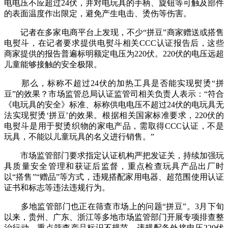
电电压不应超过24伏，并对电玩具的手柄、旋钮等可触及部件
的表面温度作出限定，避免产生电击、烫伤等伤害。
记者在多家电商平台上发现，不少“拼豆”商家赠送或搭售
电熨斗，在记者要求提供电熨斗相关CCC认证报告后，这些
商家提供的报告普遍标明额定电压为220伏。220伏的电压远超
儿童能够接触的安全极限。
那么，标称不超过24伏的加热工具是否能实现熨烫“拼
豆”的效果？市场监管总局认证监管司相关负责人表示：“符合
《电玩具的安全》标准、标称供电电压不超过24伏的电玩具无
法实现熨烫‘拼豆’的效果。根据相关国家标准要求，220伏的
电熨斗是用于熨烫织物的家电产品，需取得CCC认证，不是
玩具，不能以儿童玩具的名义进行销售。”
市场监管部门要求指定认证机构严把发证关，持续加强玩
具质量安全管理和获证后监督，重点检查玩具产品出厂时
以“搭售”“赠品”等方式，违规搭配家用电器、超范围使用认证
证书和标志等违法违规行为。
多地监管部门也正在筛查市场上的问题“拼豆”。3月下旬
以来，贵州、广东、浙江等多地市场监管部门开展专项排查整
治行动，重点筛查产品标识不规范、违规配备外接电压220伏