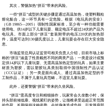
其次，警惕加热“拼豆”带来的风险。
一些“拼豆”成型的关键步骤是通过高温加热，使塑料颗粒
熔化黏合，这一环节具有一定危险。根据《电玩具的安全》
（GB 19865—2005）强制性国家标准，至少有一种功能需要
使用电、供14岁以下儿童玩耍、额定电压不超过24伏的产品为
电玩具。市面上部分“拼豆”套装附带的电压220伏的加热部
件，温度可达到130摄氏度以上，儿童玩耍会存在巨大安全隐
患。
市场监管总局认证监管司相关负责人介绍，目前市场上标
称的“拼豆”涵盖了性质截然不同的两类产品：一类是设计或预
定供14岁以下儿童玩耍、无需高温加热定型的玩具，如果主要
材质为塑胶，需以塑胶玩具类别取得中国强制性产品认证
（CCC认证）；另一类是面向成人、通过高温加热定型的手
工制作品，不属于儿童玩具范畴，不适宜儿童玩耍。
此外，还要警惕“拼豆”带来的久坐风险。
“拼豆”需高度专注和精细操作，玩家常会久坐数小时，保
持头部前倾低垂、视线紧盯的姿势，让颈椎承受远超正常范围
的负荷。长期保持这种姿势，会对身体造成负担，引发颈肩部