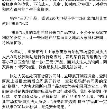
酸胀疼痛等症状。不论成人、儿童，长时间玩“拼豆”，对视力
和体态都可能产生不良影响。
销售“三无”产品、赠送220伏电熨斗等市场乱象加剧儿童
使用“拼豆”风险
“拼豆”玩具的隐患并非只来自产品本身，不少不良商家在
利益的驱使下，让一些问题产品堂而皇之地流入家庭和校园，
将风险扩散。
今年4月，重庆市秀山土家族苗族自治县市场监管局执法
人员在对校园周边进行例行巡查时，发现某百货店销售的“惊
喜小马拼豆套装”是一款“三无”产品。面对执法人员询问，商
家辩称：“我不知道，我也是从别人那儿进的货。”
执法人员在处罚百货店的同时，立即展开溯源调查，查到
两家上游批发商后立即展开行动，查获现场所有同类的无
证“拼豆”。“为快速阻断问题产品继续危害校园周边安全，我
们依法对销售终端和供应源头作出行政处罚。我们不仅要盯住
终端，更要倒查源头，彻底铲除问题产品滋生的土壤。”秀山
县市场监管局执法人员说，“消费者在选购‘拼豆’产品时一定
要认准CCC认证标识，避免安全隐患。”