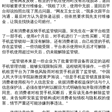
还有网友反映，租赁的手机在使用时没有出现损坏，退回
时却被要求支付维修金。“我租了3天，使用中无损，退回后平
台却说拍照出现了黑点问题。”网友王女士说，“我多次跟平台
沟通，最后对方认为是快递运损，但依然要求我先支付维修
金，让我去找快递公司赔付。”
还有消费者反映手机监管锁问题。宋先生在一家平台租赁
了一部手机，使用4个月后，对手机进行了一次性买断，可是
手机监管锁却一直没有解除。还有消费者说，自己租赁的手机
存在监管锁，一些功能受限，平台表示使用90天后才可解除，
但手机使用超过90天后，仍未能解除监管锁。
“监管锁本来是一些企业为了批量管理设备而设定的远程
手机管理功能，能够实现限制应用、远程锁死等操作。一些手
机租赁平台为了降低风险而对租赁手机设置了监管锁。”中国
人民大学法学院副教授黄尹旭说，“但是手机监管锁直接影响
消费者使用权与个人信息安全，依据消费者权益保护法与个人
信息保护法，必须在签约时以醒目方式明确告知并取得消费者
同意。在消费者对租赁手机买断后，更应该无条件解除监管
锁。未告知即安装监管锁构成对消费者知情权与隐私权的侵
害，情节严重还可能涉嫌刑事违法。”