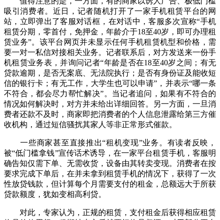
值得注意的是，一方面，有的商家以诱人广告、极低门槛
吸引消费者。近日，记者随机打开了一家手机租赁平台的网
站，立即弹出了客服对话框，在对话中，客服多次宣称“手机
租赁分期，零首付，免押金，年龄介于18至40岁，即可办理租
赁业务”。该平台网页并未显示任何手机租赁机型和价格，需
要一对一私信对接相关业务。记者联系后，对方发送来一份手
机租赁业务表，并询问记者“年龄是否在18至40岁之间；有无
贷款逾期，是否无案底、无法院执行；是否有身份证及能收短
信的银行卡；有无工作，大学生也可以申请”，并表示“哪一条
不符合，都会尽力帮忙解决”。当记者追问，如果有不符合的
情况如何解决时，对方并未给出详细回答。另一方面，一旦消
费者还款不及时，商家即把消费者的个人信息泄露给第三方催
收机构，通过短信骚扰其家人等非正常形式催款。
一些商家甚至直接推出“租机变现”业务。有读者反映，
被“低门槛拿钱”宣传话术诱导，在一家平台租赁手机，客服明
确告知仅需下单、无需收货，设备由其转卖变现。消费者在按
要求完成下单后，在并未拿到租赁手机的情况下，获得了一次
性放贷钱款，但计算每个月需要支付的租金，总额远大于所获
贷款额度，犹如变相高利贷。
对此，专家认为，正规的租赁，支付租金后获得相应租赁