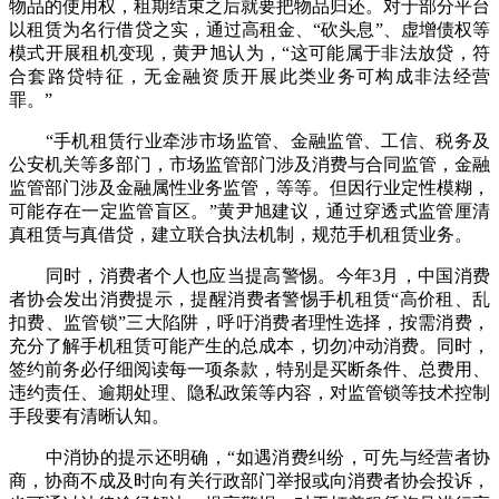
物品的使用权，租期结束之后就要把物品归还。对于部分平台
以租赁为名行借贷之实，通过高租金、“砍头息”、虚增债权等
模式开展租机变现，黄尹旭认为，“这可能属于非法放贷，符
合套路贷特征，无金融资质开展此类业务可构成非法经营
罪。”
“手机租赁行业牵涉市场监管、金融监管、工信、税务及
公安机关等多部门，市场监管部门涉及消费与合同监管，金融
监管部门涉及金融属性业务监管，等等。但因行业定性模糊，
可能存在一定监管盲区。”黄尹旭建议，通过穿透式监管厘清
真租赁与真借贷，建立联合执法机制，规范手机租赁业务。
同时，消费者个人也应当提高警惕。今年3月，中国消费
者协会发出消费提示，提醒消费者警惕手机租赁“高价租、乱
扣费、监管锁”三大陷阱，呼吁消费者理性选择，按需消费，
充分了解手机租赁可能产生的总成本，切勿冲动消费。同时，
签约前务必仔细阅读每一项条款，特别是买断条件、总费用、
违约责任、逾期处理、隐私政策等内容，对监管锁等技术控制
手段要有清晰认知。
中消协的提示还明确，“如遇消费纠纷，可先与经营者协
商，协商不成及时向有关行政部门举报或向消费者协会投诉，