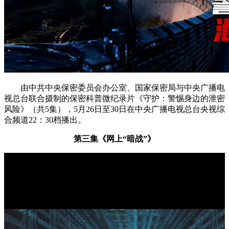
由中共中央保密委员会办公室、国家保密局与中央广播电
视总台联合摄制的保密科普微纪录片《守护：警惕身边的泄密
风险》（共5集），5月26日至30日在中央广播电视总台央视综
合频道22：30档播出。
第三集《网上“暗战”》