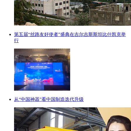
第五届“丝路友好使者”盛典在吉尔吉斯斯坦比什凯克举
行
从“中国神器”看中国制造迭代升级