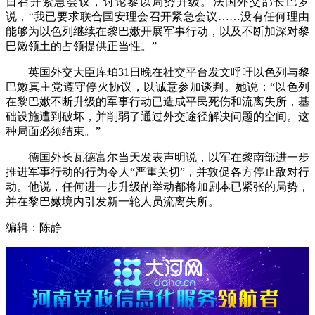
日召开紧急会议，讨论黎以局势升级。法国外交部长巴罗
说，“我已要求联合国安理会召开紧急会议……没有任何理由
能够为以色列继续在黎巴嫩开展军事行动，以及不断加深对黎
巴嫩领土的占领提供正当性。”
英国外交大臣库珀31日晚在社交平台发文呼吁以色列与黎
巴嫩真主党遵守停火协议，以诚意参加谈判。她说：“以色列
在黎巴嫩不断升级的军事行动已造成平民死伤和流离失所，基
础设施遭到破坏，并削弱了通过外交途径解决问题的空间。这
种局面必须结束。”
德国外长瓦德富尔当天发表声明说，以军在黎南部进一步
推进军事行动的行为令人“严重关切”，并敦促各方停止敌对行
动。他说，任何进一步升级的举动都将加剧本已紧张的局势，
并在黎巴嫩境内引发新一轮人员流离失所。
编辑：陈静