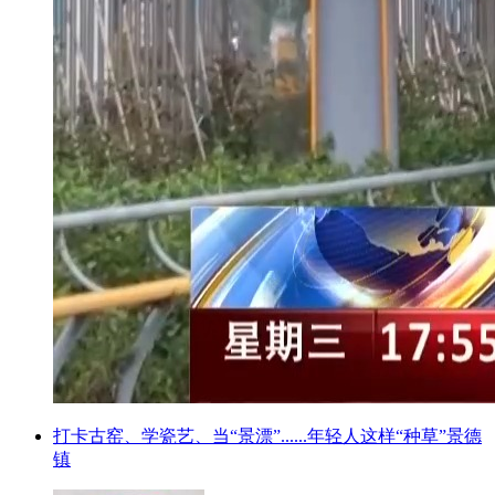
打卡古窑、学瓷艺、当“景漂”......年轻人这样“种草”景德
镇