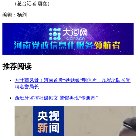
（总台记者 唐鑫）
编辑：杨剑
推荐阅读
方寸藏风骨！河南首发“铁姑娘”明信片，76岁老队长受
聘名誉局长
西班牙监控社媒帖文 警惕再现“偷渡潮”