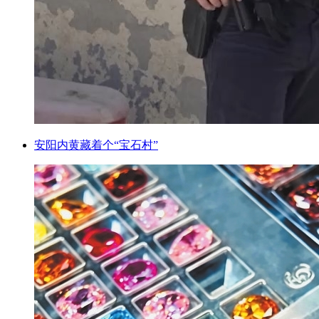
安阳内黄藏着个“宝石村”