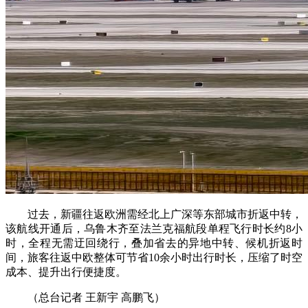
过去，新疆往返欧洲需经北上广深等东部城市折返中转，
该航线开通后，乌鲁木齐至法兰克福航段单程飞行时长约8小
时，全程无需迂回绕行，叠加省去的异地中转、候机折返时
间，旅客往返中欧整体可节省10余小时出行时长，压缩了时空
成本、提升出行便捷度。
（总台记者 王新宇 高鹏飞）