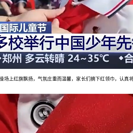
场上红旗飘扬，气氛庄重而温馨，家长们摘下红领巾，认真将