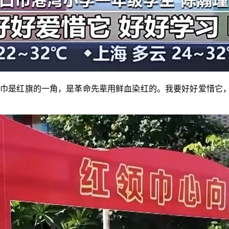
巾是红旗的一角，是革命先辈用鲜血染红的。我要好好爱惜它，