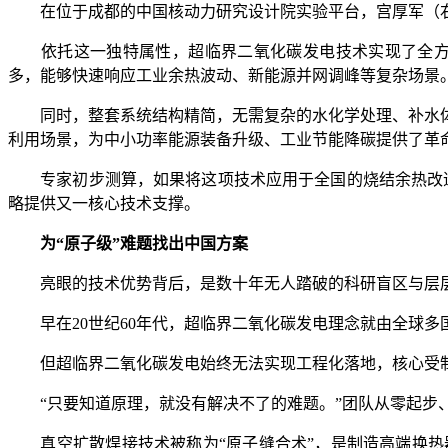
在位于成都的中国核动力研究设计院实验平台，宫厚军（右
依托这一独特属性，超临界二氧化碳发电技术实现了全方位突
多，能够快速响应工业余热波动、新能源并网调峰等复杂场景
同时，整套系统结构精简，无需复杂的水化学处理、补水体
利用场景，为中小功率能源装备升级、工业节能降碳提供了革
专家初步测算，如果将这项技术应用于全国的烧结余热改造，预
略提供又一核心技术支撑。
为“原子级”难题找出中国方案
亮眼的技术优势背后，是数十年无人踏破的科研盲区与层
早在20世纪60年代，超临界二氧化碳发电理念就由全球多
但超临界二氧化碳发电始终无法实现工程化落地，核心受制
“只要知道原理，就没有解决不了的难题。”团队从零起步、
真空扩散焊接技术被称为“原子缝合术”，是制造高端换热