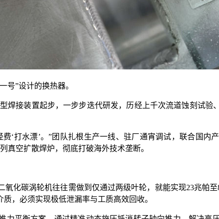
一号”设计的换热器。
型焊接装置起步，一步步迭代研发，历经上千次流道蚀刻试验
‘打水漂’。”团队扎根生产一线、驻厂通宵调试，联合国内
全系列真空扩散焊炉，彻底打破海外技术垄断。
化碳涡轮机往往需做到仅通过两级叶轮，就能实现23兆帕至
介质，必须实现极低泄漏率与工质高效回收。
力平衡方案，通过精准动态施压抵消转子轴向推力，解决高压