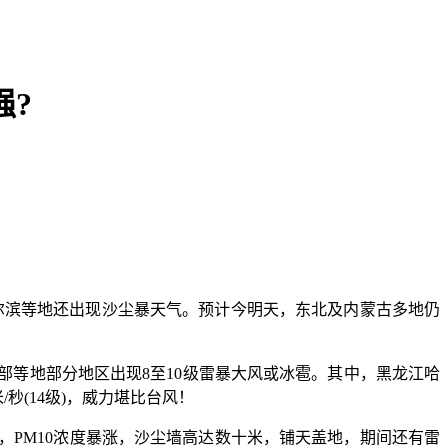
强?
哈尔滨等地还出现沙尘暴天气。预计今明天，东北及内蒙古多地仍
等地部分地区出现8至10级雷暴大风或冰雹。其中，黑龙江哈
秒(14级)，威力堪比台风！
PM10浓度暴涨，沙尘墙高达数十米，铺天盖地，期间还有雷