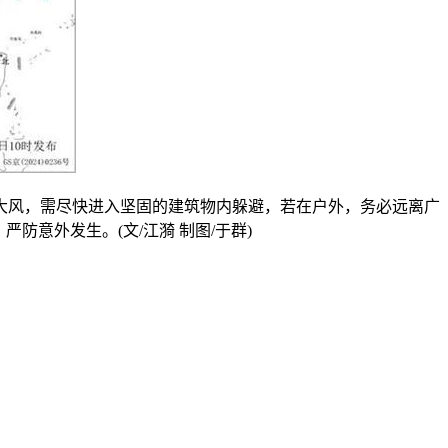
大风，需尽快进入坚固的建筑物内躲避，若在户外，务必远离广
意外发生。(文/江漪 制图/于群)