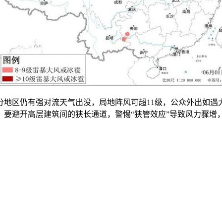
区仍有强对流天气出没，局地阵风可超11级，公众外出如遇
避开高层建筑间的狭长通道，警惕“狭管效应”导致风力骤增，严防