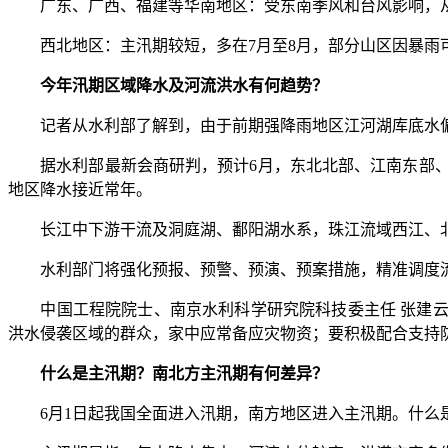
广东、广西、福建等华南地区：受东南季风和台风影响，从4
西北地区：主汛期较短，多在7月至8月，部分山区因暴雨
今年汛期区域降水及河流洪水有何趋势？
记者从水利部了解到，由于前期强降雨地区江河湖库底水偏
据水利部最新会商研判，预计6月，东北北部、江南东部、
地区降水接近常年。
长江中下游干流及洞庭湖、鄱阳湖水系，珠江流域西江、北
水利部门将强化预报、预警、预演、预案措施，精准调度流
中国工程院院士、南京水利科学研究院科技委主任 张建云：
洪水侵袭区域的群众，家中应常备应灾物资；要积极配合支持
什么是主汛期？南北方主汛期有何差异？
6月1日起我国全面进入汛期，南方地区进入主汛期。什么