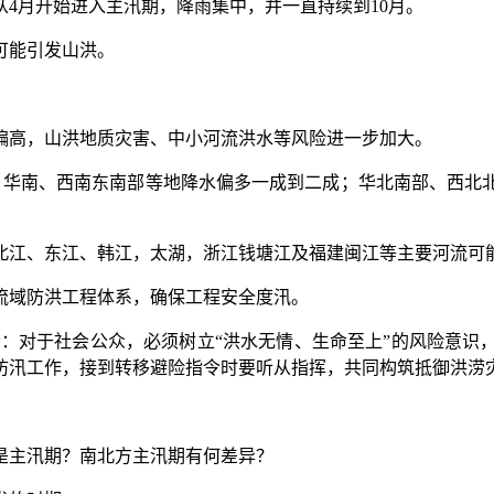
月开始进入主汛期，降雨集中，并一直持续到10月。
可能引发山洪。
高，山洪地质灾害、中小河流洪水等风险进一步加大。
华南、西南东南部等地降水偏多一成到二成；华北南部、西北北
江、东江、韩江，太湖，浙江钱塘江及福建闽江等主要河流可
域防洪工程体系，确保工程安全度汛。
对于社会公众，必须树立“洪水无情、生命至上”的风险意识
防汛工作，接到转移避险指令时要听从指挥，共同构筑抵御洪涝
是主汛期？南北方主汛期有何差异？