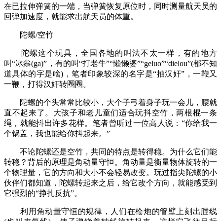
在已拉伸弹簧的一端，当弹簧恢复原位时，同时测量航天员的
回弹加速度，就能求出航天员的体重。
陀螺/空竹
陀螺这个玩具，全国各地的叫法不太一样，有的地方
叫“冰尜(ga)”，有的叫“打老牛”“懒懒婆”“geluo”“dielou”(都不知
道具体的字是啥)，笔者印象较深的名字是“抽汉奸”，一鞭又
一鞭，打得汉奸转圈圈。
陀螺的个头常常比较小，大个子弓着身子玩一会儿，腰就
直不起来了。大孩子和老儿童们适合玩抖空竹，两根棍一条
绳，就能抖出许多花样。笔者曾听过一位高人说：“你给我一
个锅盖，我也能给你抖起来。”
不论陀螺还是空竹，共同的特点是转得稳。为什么它们能
转稳？背后的原理是角动量守恒。角动量是衡量物体旋转的一
个物理量，它的方向和大小不会轻易改变。玩过指尖陀螺的小
伙伴们都知道，陀螺转起来之后，给它改个方向，就能感受到
它强烈的“挣扎反抗”。
利用角动量守恒的规律，人们在枪炮的管壁上刻出膛线