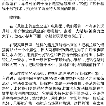
由散落在世界各处的若干座射电望远镜组成，它使用“甚长基
线干涉”技术，拍摄到了两座特大黑洞的影像。
噗噗船
在《悬崖上的金鱼公主》电影里，我们看到一个有趣的玩
具船，宗介和波妞乘坐的“噗噗船”。点着一支蜡烛(被魔力放
大了)，放在小锅炉下面，小船就噗噗噗地前进了。
在现实世界里，这样的船是真能造出来的！把易拉罐的铝
箔剪贴成一个小扁包，插入两根吸管(两根是为了在后续步骤
里注水方便)，用滴胶封好铝包和吸管结合部位的缝隙，从吸
管注入一些水，准备一艘插有一节蜡烛的小纸船，把铝包架到
蜡烛火苗上方，把吸管置于水中，就能看到小船噗噗前行了！
驱动噗噗船的发动机，在热机原理里称为“斯特林引擎”，
它通过让密闭空间里的气体/液体不断在热区和冷区之间振荡
流动，推动引擎做功。斯特林引擎是一种外燃机，是从外部加
热的，比起我们更熟悉的内燃机来(比如汽车发动机就是在气
缸里烧汽油的内燃机)，它的最大特色就是不限热源，不论你
是摩擦生热也好，烧柴也好，用电也好，太阳能也好，核反应
也好，只要能产热，都能充当热区的热源。这样的话，在太空