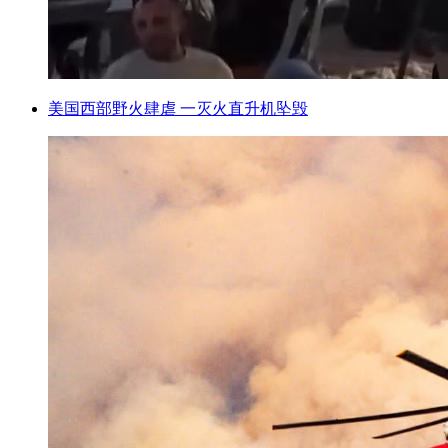
美国西部野火肆虐 一灭火直升机坠毁