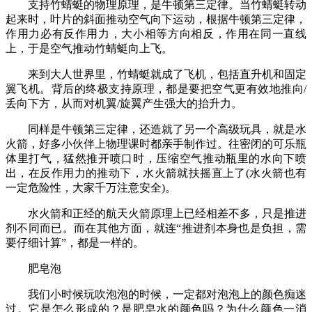
支持竹蜻蜓的物理原理，是牛顿第三定律。当竹蜻蜓转动
起来时，叶片的斜面推动空气向下运动，根据牛顿第三定律，
作用力必有反作用力，大小相等方向相反，作用在同一直线
上，于是空气推动竹蜻蜓向上飞。
来到大人世界里，竹蜻蜓就成了飞机，包括直升机和固定
翼飞机。背后的终极支持原理，都是要把空气更有效地推向/
丢向下方，从而对机翼/旋翼产生强大的抬升力。
同样是牛顿第三定律，还造就了另一个高级玩具，就是水
火箭，好多小伙伴上物理课时都亲手制作过。往密闭的可乐瓶
体里打气，猛然推开喷口时，压缩空气推动瓶里的水向下喷
出，在反作用力的推动下，水火箭就扶摇直上了(水火箭也有
一定危险性，大家千万注意安全)。
水火箭和正经的航天火箭原理上已经相差不多，只是推进
剂不同而已。而在其他方面，就连“推进剂本身也是负担，需
要仔细计算”，都是一样的。
肥皂泡
我们小时候玩吹泡泡的时候，一定都对泡泡上的颜色痴迷
过。它是怎么形成的？是肥皂水的颜色吗？为什么颜色一消