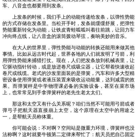
车、八音盒也都要用到发条。
上发条的时候，我们手上的动能传递给发条，以弹性势能
的方式存储在发条里。当松开手时，发条就缓缓舒展，把弹性
势能重新转化为动能，让铁皮青蛙呱呱叫着往前跳，让回力车
冲向终点线，让八音盒的滚筒拨动琴弦，奏响美妙的音乐。
在大人的世界里，弹性势能与动能的转换还能用来做其他
事情。比如从远古时代起，世界各地的人们就发明了弓箭，利
用弹性势能来捕猎打仗。现在，人们把发条放到机械表里，让
它驱动指针转动，或是放进卷尺或吸尘器，让它帮着快速收起
卷尺或线缆。老式的沙发里面装的是弹簧，汽车和许多大型精
密设备使用弹簧或者液压装置来吸收运动能量，达到减震的效
果。而弹簧秤是中学物理课必备的实验设备，甚至在菜市场
上，也常常见到手拿弹簧秤的老先生老太太们。
那这和太空又有什么关系呢？咱们当然不可能用弓箭或者
弹弓子把航天器直接崩上太空，这个原理在太空中的用途之
一，是帮航天员称体重。
你可能会说：不对啊？空间站是微重力环境，弹簧秤也没
法称啊？这时就要牛顿第二定律来帮忙了：航天员把自己固定