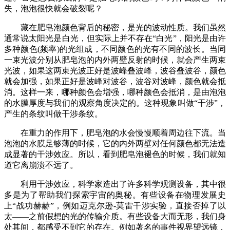
失，泡泡很快就会破裂呢？
藏在肥皂泡颜色背后的秘密，是光的波动性质。我们虽然
通常说太阳光是白光，但实际上并不存在“白光”，阳光是由许
多种颜色(频率)的光组成，不同颜色的光有不同的波长。当同
一束光波分别从肥皂泡的内外两壁反射的时候，就会产生两束
光波，如果这两束光波正好是波峰叠波峰，波谷叠波谷，颜色
就会加强，如果正好是波峰对波谷，波谷对波峰，颜色就会抵
消。这样一来，哪种颜色会增强，哪种颜色会抵消，是由泡泡
的水膜厚度与我们的观察角度决定的。这种现象叫做“干涉”，
产生的条纹叫做干涉条纹。
在重力的作用下，肥皂泡的水会慢慢顺着周边往下流。当
泡泡的水膜足够薄的时候，它的内外两壁对任何颜色都无法造
成显著的干涉效应。所以，看到肥皂泡褪色的时候，我们就知
道它离崩溃不远了。
利用干涉效应，科学家造出了许多科学观测设备，其中很
多是为了帮助我们探索宇宙的奥秘。有些设备在物理发展史
上“战功赫赫”，例如迈克尔逊-莫雷干涉实验，直接否掉了以
太——之前假想的光的传输介质。有些设备大而无形，我们身
处其间，都感受不到它的存在。例如著名的事件视界望远镜，