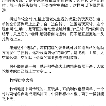
(也叫来复线)，使子弹绕着轴线旋转起来，这样它飞往目标
时，就一直弹头朝前，不会在空中翻滚，这样可以飞得尽量
远。
抖过单轮空竹(包括上面老先生说的锅盖)的玩家还知道，
单轮空竹落到绳上之后，会一边自转，一边围着玩家转。这个
现象叫“进动”，是守恒的角动量被地球重力“扭转”后“倾倒”的
结果，只是它的“倾倒”是朝着侧向进动，而不是直挺挺地一头
扎到地上去。
感知这个“进动”，装有陀螺的设备就可以知道自己的运动
方向发生了扭转。这种设备叫做“陀螺仪”，是飞机、卫星、太
空望远镜、空间站上必备的重要姿态控制装置。
另外顺便说一句，抛开那些高大上的精密仪器不谈，人家
陀螺本螺自己就上过太空……
竹蜻蜓/水火箭
竹蜻蜓是中国传统的儿童玩具，它的制作也很简单，一个
竹片两端各自削成迎风斜面，中间插根小木棍，两手一搓就能
飞上天。