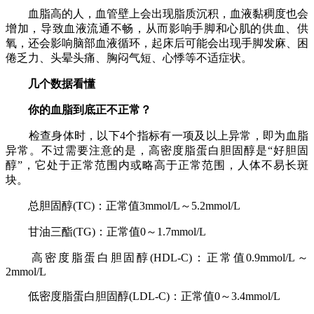
血脂高的人，血管壁上会出现脂质沉积，血液黏稠度也会
增加，导致血液流通不畅，从而影响手脚和心肌的供血、供
氧，还会影响脑部血液循环，起床后可能会出现手脚发麻、困
倦乏力、头晕头痛、胸闷气短、心悸等不适症状。
几个数据看懂
你的血脂到底正不正常？
检查身体时，以下4个指标有一项及以上异常，即为血脂
异常。不过需要注意的是，高密度脂蛋白胆固醇是“好胆固
醇”，它处于正常范围内或略高于正常范围，人体不易长斑
块。
总胆固醇(TC)：正常值3mmol/L～5.2mmol/L
甘油三酯(TG)：正常值0～1.7mmol/L
高密度脂蛋白胆固醇(HDL-C)：正常值0.9mmol/L～
2mmol/L
低密度脂蛋白胆固醇(LDL-C)：正常值0～3.4mmol/L