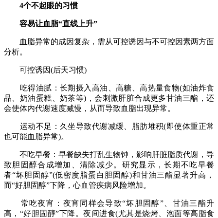
4个不起眼的习惯
容易让血脂“直线上升”
血脂异常的成因复杂，需从可控诱因与不可控因素两方面
分析。
可控诱因(后天习惯)
吃得油腻：长期摄入高油、高糖、高热量食物(如油炸食
品、奶油蛋糕、奶茶等)，会刺激肝脏合成更多甘油三酯，还
会使体内代谢速度减慢，从而导致血脂出现异常。
运动不足：久坐导致代谢减缓、脂肪堆积(即使体重正常
也可能血脂异常)。
不吃早餐：早餐缺失打乱生物钟，影响肝脏脂质代谢，导
致胆固醇合成增加、清除减少。研究显示，长期不吃早餐
者“坏胆固醇”(低密度脂蛋白胆固醇)和甘油三酯显著升高，
而“好胆固醇”下降，心血管疾病风险增加。
常吃夜宵：夜宵同样会导致“坏胆固醇”、甘油三酯升
高，“好胆固醇”下降。夜间进食(尤其是烧烤、泡面等高脂食