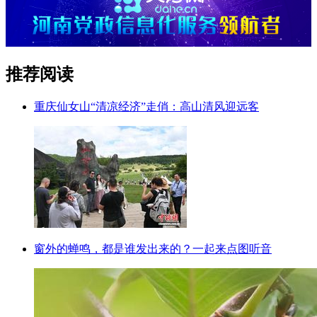
推荐阅读
重庆仙女山“清凉经济”走俏：高山清风迎远客
窗外的蝉鸣，都是谁发出来的？一起来点图听音