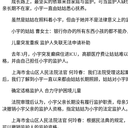
成长路上，最坚实的依靠来自家庭与监护。可当监护人缺位
亲长期不在家，小宇一直由姑姑悉心抚养。
虽然是姑姑在照料着小宇，但由于她并不是法律意义上的监
小宇的姑姑 曹女士：银行你办的所有东西小孩的都不能办
儿童突发重疾 监护人失联无法申请补助
去年3月，小宇突发癫痫住进ICU，高额医疗费让姑姑难以
格，并由自己担任小宇的监护人。
上海市金山区人民法院法官 何玲春：我们法院受理这起案
后，我们了解到小宇一直以来都由姑姑长期照顾，姑姑对小宇
确定适格监护人 合力守护困境儿童
法院审理后认为，小宇父亲长期没有履行监护职责，母亲又
决撤销小宇父亲的监护人资格，指定姑姑为小宇的法定监护人
上海市金山区人民法院法官 何玲春：根据民法典的规定，
可以撤销监护人的监护资格。