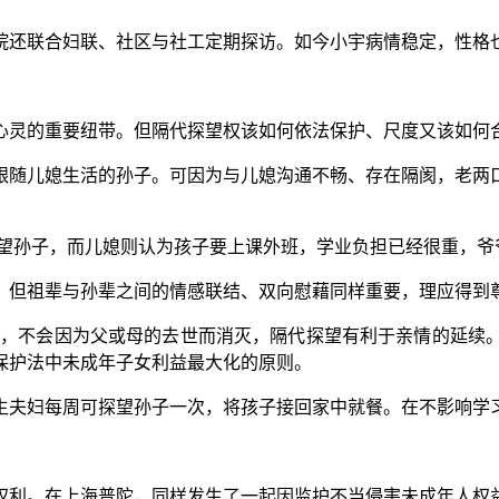
还联合妇联、社区与社工定期探访。如今小宇病情稳定，性格也
灵的重要纽带。但隔代探望权该如何依法保护、尺度又该如何合
随儿媳生活的孙子。可因为与儿媳沟通不畅、存在隔阂，老两口
孙子，而儿媳则认为孩子要上课外班，学业负担已经很重，爷
但祖辈与孙辈之间的情感联结、双向慰藉同样重要，理应得到
，不会因为父或母的去世而消灭，隔代探望有利于亲情的延续。
保护法中未成年子女利益最大化的原则。
夫妇每周可探望孙子一次，将孩子接回家中就餐。在不影响学
利。在上海普陀，同样发生了一起因监护不当侵害未成年人权益