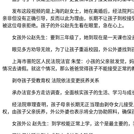
发布这段视频的是上海的赵女士，她在离婚后，经法院判决
亲非但没有正确引导，反而以此为理由，长期不让孩子到校接
被这位母亲拒绝。孩子的外公赵先生看在眼里，急在心上。
女孩外公赵先生：要到三年级了，她到现在是一天课也没去
眼见多方劝导无效，为了让孩子重返校园，外公外婆找到孩
上海市普陀区人民法院法官 朱莹：小孩的父亲就发觉，妈
情况去请假。就这个情况，那么爸爸觉得孩子不能接受正常的
剥夺孩子受教育权 法院依法变更抚养关系
承办法官多方走访调查，全面核实孩子的生活、学习与成
经法院审理查明，孩子母亲长期无正当理由剥夺女儿接受义
权，由孩子父亲抚养，外公外婆也表示将全力协助照料，确保
女孩外公 赵先生：到学校能正常上学，这个是最主要的，