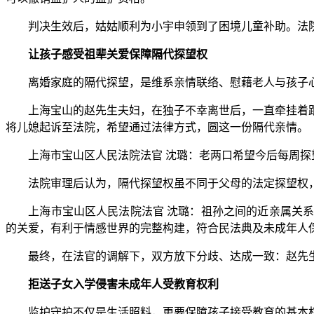
判决生效后，姑姑顺利为小宇申领到了困境儿童补助。法院
让孩子感受祖辈关爱保障隔代探望权
离婚家庭的隔代探望，是维系亲情联络、慰藉老人与孩子心
上海宝山的赵先生夫妇，在独子不幸离世后，一直牵挂着跟
将儿媳起诉至法院，希望通过法律方式，圆这一份隔代亲情。
上海市宝山区人民法院法官 沈璐：老两口希望今后每周探望
法院审理后认为，隔代探望权虽不同于父母的法定探望权，
上海市宝山区人民法院法官 沈璐：祖孙之间的近亲属关系
的关爱，有利于情感世界的完整构建，符合民法典及未成年人
最终，在法官的调解下，双方放下分歧、达成一致：赵先生
拒送子女入学侵害未成年人受教育权利
监护守护不仅是生活照料，更要保障孩子接受教育的基本权