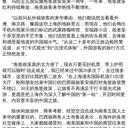
鲁、乌拉圭五国实施免签政策迎来一周年。一年来，免签政策
红利持续释放，南美旅客来华热情不断增长。
“以前问起外籍旅客的来华事由，他们都说想去看看外
滩、南京路、豫园这些上海的地标景点；而现在，他们会掏出
手机向我展示他们标记的武康路咖啡馆、安福路小店，或者某
个弄堂里的手艺市集，他们说想逛逛上海的街头巷尾，去体验
和感受最地道的中国烟火气。”从业二十多年的王姓边检民警
说道。从“打卡式观光”到“沉浸式体验”，外国游客的旅行方式
正悄然改变。
“免签政策真的太方便了，现在只要买好机票、带上护照
就可以随时‘说走就走’，我已经来过中国20多次了，去过很多
城市，这里好比我的第二故乡。”在上海浦东国际机场T1出境
大厅，刚和朋友结束中国行的巴西籍旅客安德烈对免签政策赞
不绝口。30天的免签政策，让旅客不再满足于打卡观光式旅
游，更愿意把上海作为深入了解中国的“第一站”，开启时间更
长、内容更丰富的中国之旅。
除休闲旅游外，商务考察、经贸交流也成为南美五国人士
来华的重要目的。巴西籍商务人士布鲁诺表示，在海外的各类
社交媒体上，大家都能感受到，南美国家和中国的商贸往来愈