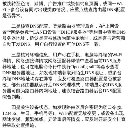
被跳转至色情、赌博、广告推广或疑似钓鱼页面，或同一Wi-
Fi下多台设备同时出现类似情况，应重点核查路由器DNS配置
是否异常。
二是核查DNS配置。登录路由器管理后台，在“上网设
置”“网络参数”“LAN口设置”“DHCP服务器”等栏目中查看DNS
服务器地址，确认是否被修改为陌生IP地址，或是否与运营商
自动下发DNS、用户自行设置的可信DNS不一致。
三是核对终端信息。用户可在手机、电脑等终端的Wi-Fi
详情、网络连接详情或网络适配器详情中查看当前DNS服务
器地址，也可在电脑命令行中执行“ipconfig /all”等命令查看
DNS服务器地址。如发现终端获取到陌生DNS地址，或多台
终端DNS地址均存在异常，应及时检查路由器配置是否被篡
改。部分路由器默认开启DNS代理模式，终端显示的DNS服
务器可能为路由器内网地址，建议结合路由器后台DNS配置
综合判断。
四是关注设备状态。如发现路由器后台密码为弱口令(如
123456、生日、手机号等)、Wi-Fi配置无故变更，或设备出现
网速变慢、频繁掉线、异常重启等情况，应及时开展安全排查
并采取处置措施。