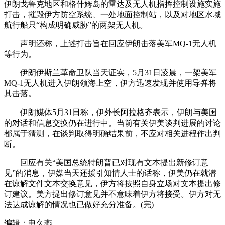
伊朗戈鲁克地区和格什姆岛的雷达及无人机指挥控制设施实施
打击，摧毁伊方防空系统、一处地面控制站，以及对地区水域
航行船只“构成明确威胁”的两架无人机。
声明还称，上述打击旨在回应伊朗击落美军MQ-1无人机
等行为。
伊朗伊斯兰革命卫队当天证实，5月31日凌晨，一架美军
MQ-1无人机进入伊朗领海上空，伊方迅速发现并使用导弹将
其击落。
伊朗媒体5月31日称，伊外长阿拉格齐表示，伊朗与美国
的对话和信息交换仍在进行中。当前有关伊美谈判进展的讨论
都属于猜测，在谈判取得明确结果前，不应对相关进程作出判
断。
回应有关“美国总统特朗普已对现有文本提出新修订意
见”的消息，伊媒当天还援引知情人士的话称，伊美仍在就潜
在谅解文件文本交换意见，伊方将按照自身立场对文本提出修
订建议。美方提出修订意见并不意味着伊方将接受。伊方对无
法达成谅解的情况也已做好充分准备。(完)
编辑：申久燕