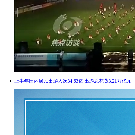
上半年国内居民出游人次34.63亿 出游总花费3.21万亿元