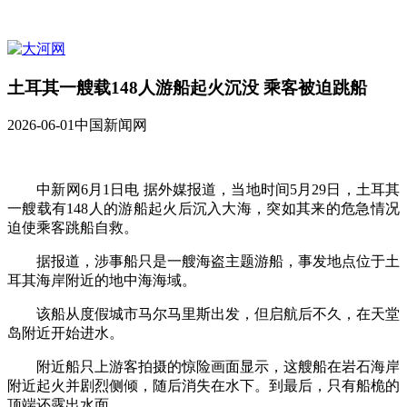
土耳其一艘载148人游船起火沉没 乘客被迫跳船
2026-06-01
中国新闻网
中新网6月1日电 据外媒报道，当地时间5月29日，土耳其
一艘载有148人的游船起火后沉入大海，突如其来的危急情况
迫使乘客跳船自救。
据报道，涉事船只是一艘海盗主题游船，事发地点位于土
耳其海岸附近的地中海海域。
该船从度假城市马尔马里斯出发，但启航后不久，在天堂
岛附近开始进水。
附近船只上游客拍摄的惊险画面显示，这艘船在岩石海岸
附近起火并剧烈侧倾，随后消失在水下。到最后，只有船桅的
顶端还露出水面。