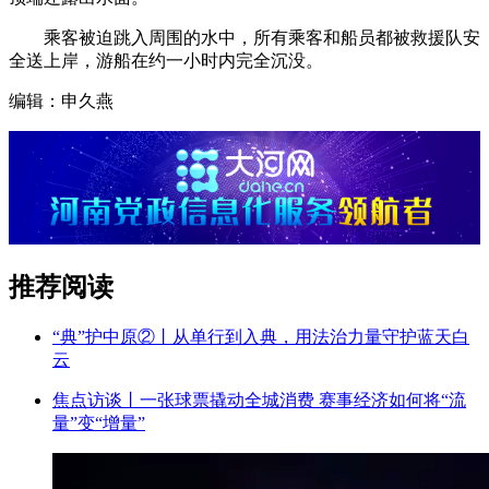
乘客被迫跳入周围的水中，所有乘客和船员都被救援队安
全送上岸，游船在约一小时内完全沉没。
编辑：申久燕
推荐阅读
“典”护中原②‌丨从单行到入典，用法治力量守护蓝天白
云
焦点访谈丨一张球票撬动全城消费 赛事经济如何将“流
量”变“增量”