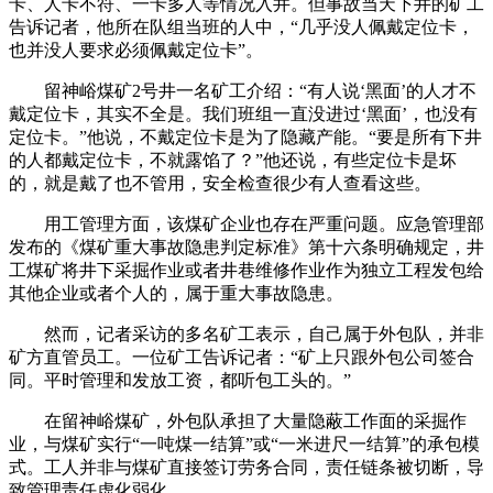
卡、人卡不符、一卡多人等情况入井。但事故当天下井的矿工
告诉记者，他所在队组当班的人中，“几乎没人佩戴定位卡，
也并没人要求必须佩戴定位卡”。
留神峪煤矿2号井一名矿工介绍：“有人说‘黑面’的人才不
戴定位卡，其实不全是。我们班组一直没进过‘黑面’，也没有
定位卡。”他说，不戴定位卡是为了隐藏产能。“要是所有下井
的人都戴定位卡，不就露馅了？”他还说，有些定位卡是坏
的，就是戴了也不管用，安全检查很少有人查看这些。
用工管理方面，该煤矿企业也存在严重问题。应急管理部
发布的《煤矿重大事故隐患判定标准》第十六条明确规定，井
工煤矿将井下采掘作业或者井巷维修作业作为独立工程发包给
其他企业或者个人的，属于重大事故隐患。
然而，记者采访的多名矿工表示，自己属于外包队，并非
矿方直管员工。一位矿工告诉记者：“矿上只跟外包公司签合
同。平时管理和发放工资，都听包工头的。”
在留神峪煤矿，外包队承担了大量隐蔽工作面的采掘作
业，与煤矿实行“一吨煤一结算”或“一米进尺一结算”的承包模
式。工人并非与煤矿直接签订劳务合同，责任链条被切断，导
致管理责任虚化弱化。