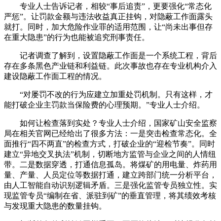
专业人士告诉记者，相较“事后追责”，更要强化“常态化
严惩”。让罚款金额与违法收益真正挂钩，对隐蔽工作面露头
就打。同时，加大危险作业罪的适用范围，让“尚未出事但存
在重大隐患”的行为也能被追究刑事责任。
记者调查了解到，设置隐蔽工作面是一个系统工程，背后
存在多条黑色产业链和利益链。此次事故也存在专业机构介入
建设隐蔽工作面工程的情况。
“对屡罚不改的行为应建立加重处罚机制。只有这样，才
能打破企业主罚款当保险费的心理预期。”专业人士介绍。
如何让检查落到实处？专业人士介绍，国家矿山安全监察
局在相关官网已经给出了很多方法：一是突击检查常态化。全
面推行“四不两直”的检查方式，打破企业的“迎检节奏”。同时
建立“异地交叉执法”机制，切断地方监管与企业之间的人情纽
带。二是数据穿透，打通信息孤岛。将煤矿的用电量、炸药用
量、产量、人员定位等数据打通，建立跨部门统一分析平台，
由人工智能自动识别逻辑矛盾。三是强化监管专员独立性。实
现监管专员“编制在省、派驻到矿”的垂直管理，将其绩效考核
与发现重大隐患的数量挂钩。