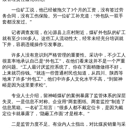
一位矿工说，他已经被拖欠了3个月的工资，没有签过劳
务合同，没有工伤保险。另一位矿工补充道：“外包队一双手
套都没发过。”
记者调查发现，在沁源县上庄村附近，煤矿外包队的矿工
就有至少100多人。这些工人流动性大，经常未经充分培训就
下井，容易违规操作引发事故。
许多人没有意识到严格管理的重要性。采访中，不少工人
很直率地承认自己是“外包工”，在他们看来这并不是一个严重
的问题。“工人最讨厌监控系统了。你在下面稍微做得不好，
上来就罚你钱。”就连一些普通村民也知道，从四川、陕西等
地来了许多“外包工”，他们中许多人文化水平不高，“到留神
峪是因为这里要求松”。
专业人士介绍，留神峪煤矿的案例暴露了监管体系的深层
失灵。一是信息不对称。企业用“两套图纸、两套监控”制造了
信息黑箱。一名矿工坦言：“很多人都不戴定位卡，是因为戴
定位卡就暴露了，‘隐蔽工作面’才是根本。”
二是监管力度不足。有业内人士指出，对比煤炭销量与采