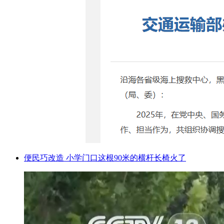
便民巧改造 小学门口这根90米的横杆长椅火了