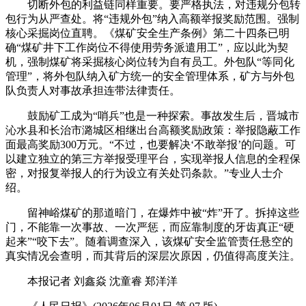
切断外包的利益链同样重要。要严格执法，对违规分包转
包行为从严查处。将“违规外包”纳入高额举报奖励范围。强制
核心采掘岗位直聘。《煤矿安全生产条例》第二十四条已明
确“煤矿井下工作岗位不得使用劳务派遣用工”，应以此为契
机，强制煤矿将采掘核心岗位转为自有员工。外包队“等同化
管理”，将外包队纳入矿方统一的安全管理体系，矿方与外包
队负责人对事故承担连带法律责任。
鼓励矿工成为“哨兵”也是一种探索。事故发生后，晋城市
沁水县和长治市潞城区相继出台高额奖励政策：举报隐蔽工作
面最高奖励300万元。“不过，也要解决‘不敢举报’的问题。可
以建立独立的第三方举报受理平台，实现举报人信息的全程保
密，对报复举报人的行为设立有关处罚条款。”专业人士介
绍。
留神峪煤矿的那道暗门，在爆炸中被“炸”开了。拆掉这些
门，不能靠一次事故、一次严惩，而应靠制度的牙齿真正“硬
起来”“咬下去”。随着调查深入，该煤矿安全监管责任悬空的
真实情况会查明，而其背后的深层次原因，仍值得高度关注。
本报记者 刘鑫焱 沈童睿 郑洋洋