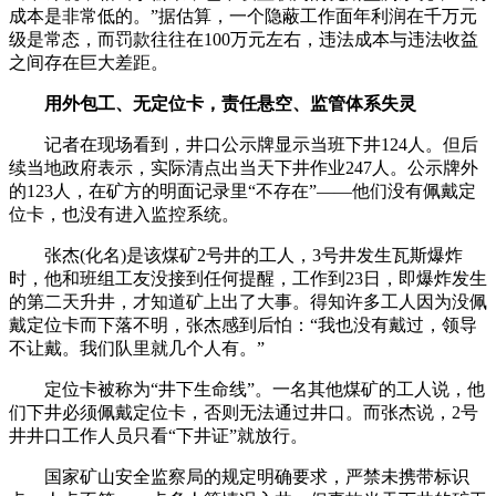
成本是非常低的。”据估算，一个隐蔽工作面年利润在千万元
级是常态，而罚款往往在100万元左右，违法成本与违法收益
之间存在巨大差距。
用外包工、无定位卡，责任悬空、监管体系失灵
记者在现场看到，井口公示牌显示当班下井124人。但后
续当地政府表示，实际清点出当天下井作业247人。公示牌外
的123人，在矿方的明面记录里“不存在”——他们没有佩戴定
位卡，也没有进入监控系统。
张杰(化名)是该煤矿2号井的工人，3号井发生瓦斯爆炸
时，他和班组工友没接到任何提醒，工作到23日，即爆炸发生
的第二天升井，才知道矿上出了大事。得知许多工人因为没佩
戴定位卡而下落不明，张杰感到后怕：“我也没有戴过，领导
不让戴。我们队里就几个人有。”
定位卡被称为“井下生命线”。一名其他煤矿的工人说，他
们下井必须佩戴定位卡，否则无法通过井口。而张杰说，2号
井井口工作人员只看“下井证”就放行。
国家矿山安全监察局的规定明确要求，严禁未携带标识