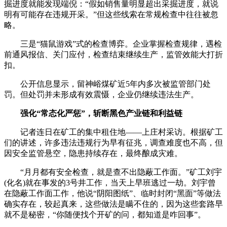
掘进度就能发现端倪：“假如销售量明显超出采掘进度，就说
明有可能存在违规开采。”但这些线索在常规检查中往往被忽
略。
三是“猫鼠游戏”式的检查博弈。企业掌握检查规律，遇检
前通风报信、关门应付，检查结束继续生产，监管效能大打折
扣。
公开信息显示，留神峪煤矿近5年内多次被监管部门处
罚。但处罚并未形成有效震慑，企业仍继续违法生产。
强化“常态化严惩”，斩断黑色产业链和利益链
记者连日在矿工的集中租住地——上庄村采访。根据矿工
们的讲述，许多违法违规行为早有征兆，调查难度也不高，但
因安全监管悬空，隐患持续存在，最终酿成灾难。
“月月都有安全检查，就是查不出隐蔽工作面。”矿工刘宇
(化名)就在事发的3号井工作，当天上早班逃过一劫。刘宇曾
在隐蔽工作面工作，他说“阴阳图纸”、临时封闭“黑面”等做法
确实存在，较起真来，这些做法是瞒不住的，因为这些套路早
就不是秘密，“你随便找个开矿的问，都知道是咋回事”。