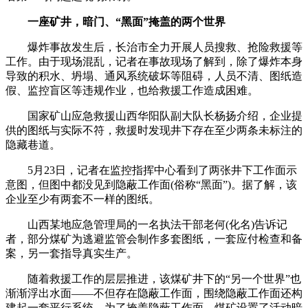
一座矿井，暗门、“黑面”掩盖的两个世界
爆炸事故发生后，长治市全力开展人员搜救、抢险救援等
工作。由于现场混乱，记者在事故现场了解到，除了爆炸本身
导致的积水、坍塌、通风系统破坏等阻碍，人员不清、图纸造
假、监控盲区等违规作业，也给救援工作造成困难。
国家矿山应急救援山西华阳队副大队长杨扬介绍，企业提
供的图纸与实际不符，救援时发现井下存在至少两条未标注的
隐藏巷道。
5月23日，记者在监控指挥中心看到了两张井下工作面示
意图，但图中都没见到隐蔽工作面(俗称“黑面”)。据了解，该
企业至少有两套不一样的图纸。
山西某地应急管理局的一名执法干部老何(化名)告诉记
者，部分煤矿为逃避监管会制作多套图纸，一套应付检查和备
案，另一套指导真实生产。
随着救援工作的层层推进，该煤矿井下的“另一个世界”也
渐渐浮出水面——不但存在隐蔽工作面，围绕隐蔽工作面还构
建起一套平行系统。为了掩盖隐蔽工作面，煤矿设置了活动暗