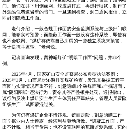
门。他们在井下用钢丝网、蛇皮袋打底，再进行喷浆，制作了
外观酷似巷道岩壁的暗门。一旦遇到检查，洞口通风报信，立
即封闭隐蔽工作面。
老何介绍，一般合规工作面的安全监测系统与上级部门联
网，能够实时预警；而隐蔽工作面一般没有这种系统，即使有
也不会联网。“煤矿称依靠自己所谓的一套独立系统来预警，
等于是掩耳盗铃。”老何说。
记者查询发现，留神峪煤矿“明暗工作面”问题，并非个
例。
2025年4月，国家矿山安全监察局公布典型执法案例：
2025年3月，山西局对沁源县某煤矿检查，发现其采掘工程平
面图与实际情况严重不符，刻意隐瞒1个采煤面和2个掘进面，
属“阴阳图纸”违法行为，责令其停产整顿并处罚。通报指出，
该行为反映出煤矿安全生产主体责任严重缺失，管理人员冒险
组织生产，试图蒙混过关。
为何仍有煤矿企业不惜违规、铤而走险，刻意隐瞒工作
面？据业内人士透露，经济利益驱动所致。“隐蔽工作面，产
出不计税，相当于偷采；也不设置联网的瓦斯监测系统，它的