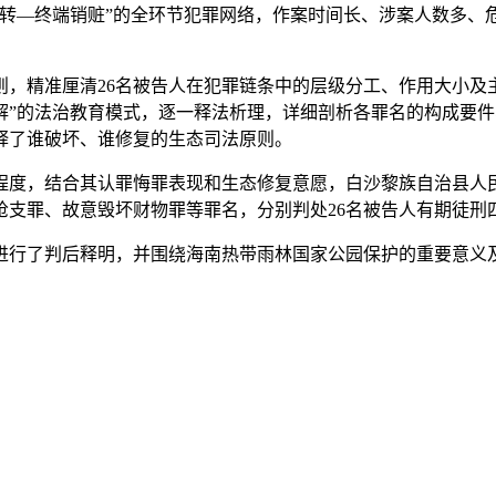
流转—终端销赃”的全环节犯罪网络，作案时间长、涉案人数多、
精准厘清26名被告人在犯罪链条中的层级分工、作用大小及
解”的法治教育模式，逐一释法析理，详细剖析各罪名的构成要
释了谁破坏、谁修复的生态司法原则。
度，结合其认罪悔罪表现和生态修复意愿，白沙黎族自治县人民
罪、故意毁坏财物罪等罪名，分别判处26名被告人有期徒刑四年六
行了判后释明，并围绕海南热带雨林国家公园保护的重要意义及