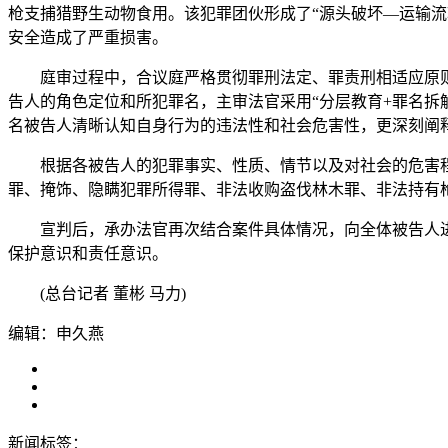
枪支捕猎野生动物食用。该犯罪团伙形成了“源头破坏—运输
安全造成了严重损害。
庭审过程中，合议庭严格贯彻罪刑法定、罪责刑相适应原则，
告人的角色定位和所犯罪名，主审法官采用“分层教育+罪名拆
名被告人清晰认知自身行为的违法性和社会危害性，更深刻阐
根据各被告人的犯罪事实、性质、情节以及对社会的危害程
罪、掩饰、隐瞒犯罪所得罪、非法收购盗伐林木罪、非法持有枪支
宣判后，承办法官再次结合案件具体情况，向全体被告人进
保护意识和责任意识。
(总台记者 董彬 马力)
编辑：申久燕
新闻标签：