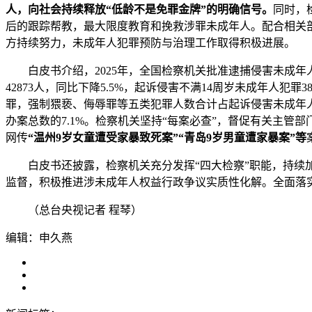
人，向社会持续释放“低龄不是免罪金牌”的明确信号。
同时，检
后的跟踪帮教，最大限度教育和挽救涉罪未成年人。配合相关部
方持续努力，未成年人犯罪预防与治理工作取得积极进展。
白皮书介绍，2025年，全国检察机关批准逮捕侵害未成年人犯罪
42873人，同比下降5.5%，起诉侵害不满14周岁未成年人
罪，强制猥亵、侮辱罪等五类犯罪人数合计占起诉侵害未成年人犯
办案总数的7.1%。检察机关坚持“每案必查”，督促有关主管
网传
“温州9岁女童遭受家暴致死案”“青岛9岁男童遭家暴案”等
白皮书还披露，检察机关充分发挥“四大检察”职能，持续加
监督，积极推进涉未成年人权益行政争议实质性化解。全面落
（总台央视记者 程琴）
编辑：申久燕