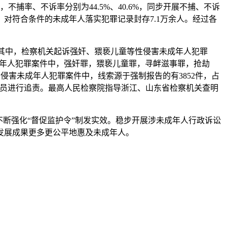
，不捕率、不诉率分别为44.5%、40.6%，同步开展不捕、不诉
对符合条件的未成年人落实犯罪记录封存7.1万余人。经过各
2%。其中，检察机关起诉强奸、猥亵儿童等性侵害未成年人犯罪
害未成年人犯罪案件中，强奸罪，猥亵儿童罪，寻衅滋事罪，抢劫
的侵害未成年人犯罪案件中，线索源于强制报告的有3852件，占
任人员进行追责。最高人民检察院指导浙江、山东省检察机关查明
断强化“督促监护令”制发实效。稳步开展涉未成年人行政诉讼
发展成果更多更公平地惠及未成年人。