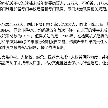
察机关不批准逮捕未成年犯罪嫌疑人2.82万人，不起诉3.81万人
门制定加强专门学校建设和专门教育、专门矫治教育相关规范。
56338人，同比下降1.4%；起诉72807人，同比下降2.
犯罪38384人，同比下降6%，均系近五年首次下降。在办理的侵
罪总数的63.7%。值得关注的是，2025年，在检察机关起诉
部门和单位对400余名未履行强制报告义务、造成严重后果的责
案件强制报告落实问题，督促依法追责。
大监护权、人格权、继承、抚养等未成年人权益保障力度，并不
实最有利于未成年人原则，以办案促推社会保护与行业治理，让