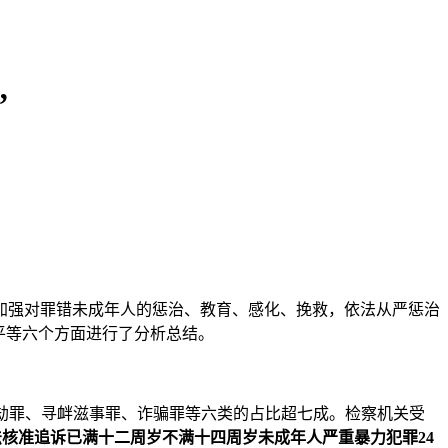
”
加强对罪错未成年人的惩治、教育、感化、挽救，依法从严惩治
平等六个方面进行了分析总结。
劫罪、寻衅滋事罪、诈骗罪等六类的占比超七成。检察机关受
核准追诉已满十二周岁不满十四周岁未成年人严重暴力犯罪24