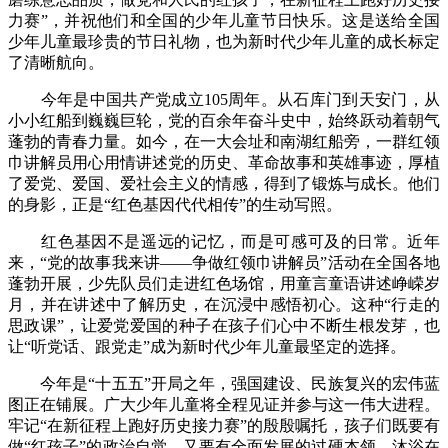
力赛”，并祝他们和全国的少年儿童节日快乐。这是送给全国
少年儿童最珍贵的节日礼物，也为新时代少年儿童的成长标定
了清晰航向。
今年是中国共产党成立105周年。从石库门到天安门，从
小小红船到巍巍巨轮，党的百余年奋斗史中，始终跃动着朝气
蓬勃的青春力量。如今，在一大会址和南湖红船旁，一群红领
巾讲解员用心用情讲述党的历史、革命故事和英雄事迹，厚植
了爱党、爱国、爱社会主义的情感，得到了锻炼与成长。他们
的身影，正是“红色基因代代相传”的生动写照。
红色基因不是遥远的记忆，而是可感可及的日常。近年
来，“党的故事我来讲——争做红领巾讲解员”活动在全国各地
蓬勃开展，少先队员们走进红色场馆，用童言童语讲述峥嵘岁
月，并在讲述中了解历史，在沉浸中感悟初心。这种“行走的
思政课”，让爱党爱国的种子在孩子们心中不断生根发芽，也
让“听党话、跟党走”成为新时代少年儿童最坚定的选择。
今年是“十五五”开局之年，强国建设、民族复兴的宏伟蓝
图正在铺展。广大少年儿童将全程见证并参与这一伟大进程。
牢记“在新征程上跑好历史接力赛”的殷殷嘱托，孩子们既要有
做“红孩子”的政治自觉，又要有全面发展的过硬本领。沐浴在