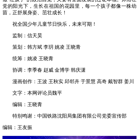
党的阳光下，生长在祖国的花园里，每一个孩子都像一株幼
苗，正舒展身姿、茁壮成长！
祝全国少年儿童节日快乐，未来可期！
监制：信天昊
策划：韩方斌 李玥 姚凌 王晓青
统筹：姚凌 王晓青
协调：李季春 赵威 金博学 韩庆潇
漫画创作：王波 王秋实 邱邻卉 于景慧 高奇 戴智群 姜川
文字：本网评论员魏平
编辑：王晓青
特别鸣谢：中国铁路沈阳局集团有限公司党委宣传部
编辑：王友振