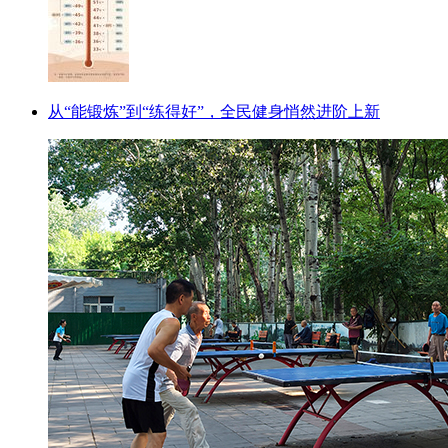
从“能锻炼”到“练得好”，全民健身悄然进阶上新