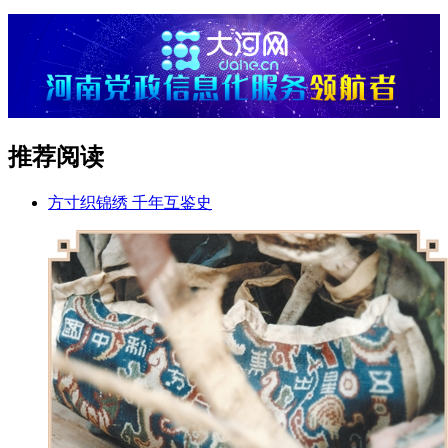
推荐阅读
方寸织锦绣 千年互鉴史