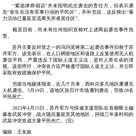
“紧急律师倡议”并未指明此次袭击的责任方，但表示袭
击“发生在没有军事行动的平民区”，并补充说，这反映出“暴
力活动已蔓延至流离失所者居住区”。
截至目前，尚未有任何组织宣称对上述两起袭击事件负
责。
苏丹主要反对党之一的乌玛党将第二起袭击事件归咎于苏
丹军方。该党表示，在人口稠密地区和道路上反复使用无人机
袭击平民，严重违反了国际人道主义法，是对人类生命的漠
视。该党呼吁，冲突各方应严格遵守国际人道主义法，并立即
采取有效措施保护平民。
另据当地媒体报道，近几个月来，西科尔多凡地区屡遭无
人机袭击。5月19日，该地区加贝什市场遭到袭击，导致28名
平民死亡。
2023年4月15日，苏丹军方与快速支援部队在首都喀土穆
爆发武装冲突，战火随后蔓延至其他地区，持续三年多时间的
武装冲突造成大量平民伤亡。(完)
编辑：王友振