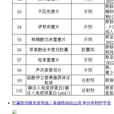
打赢防汛救灾攻坚战丨多级联动抗山洪 争分夺秒护平安