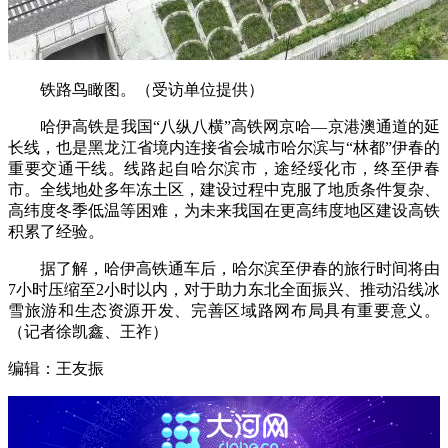
铁路鸟瞰图。（受访单位提供）
哈伊高铁是我国“八纵八横”高铁网京哈—京港澳通道的延
长线，也是黑龙江省境内连接省会城市哈尔滨与“林都”伊春的
重要交通干线。线路起自哈尔滨市，途经绥化市，终至伊春
市。全线地处多年冻土区，建设过程中克服了地质条件复杂、
高纬度冬季低温等困难，为未来我国在更高纬度地区建设高铁
积累了经验。
据了解，哈伊高铁通车后，哈尔滨至伊春的旅行时间将由
7小时压缩至2小时以内，对于助力东北全面振兴、推动沿线冰
雪旅游和生态资源开发、完善区域路网布局具有重要意义。
（记者徐凯鑫、王祚）
编辑：王友振