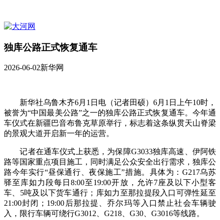
独库公路正式恢复通车
2026-06-02
新华网
新华社乌鲁木齐6月1日电（记者田硕）6月1日上午10时，
被誉为“中国最美公路”之一的独库公路正式恢复通车。今年通
车仪式在新疆巴音布鲁克草原举行，标志着这条纵贯天山脊梁
的景观大道开启新一年的运营。
记者在通车仪式上获悉，为保障G3033独库高速、伊阿铁
路等国家重点项目施工，同时满足公众安全出行需求，独库公
路今年实行“昼保通行、夜保施工”措施。具体为：G217乌苏
驿至库如力段每日8:00至19:00开放，允许7座及以下小型客
车、5吨及以下货车通行；库如力至那拉提段入口可弹性延至
21:00封闭；19:00后那拉提、乔尔玛等入口禁止社会车辆驶
入，限行车辆可绕行G3012、G218、G30、G3016等线路。