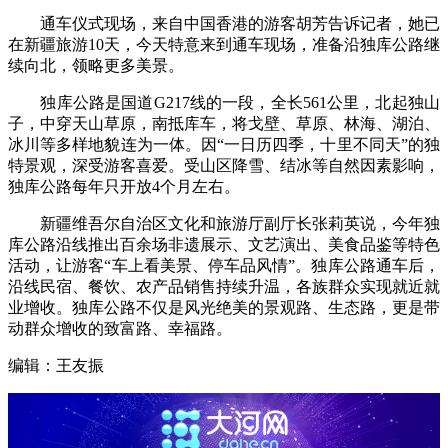
通车仪式现场，来自中国香港的游客胡芳告诉记者，她已
在新疆旅游10天，今天特意来到通车现场，准备沿独库公路继
续向北，领略更多美景。
独库公路是国道G217线的一段，全长561公里，北起独山
子，中穿天山草原，南抵库车，将戈壁、草原、林海、湖泊、
冰川等多样地貌连为一体。因“一日历四季，十里不同天”的独
特景观，深受游客喜爱。受山区降雪、结冰等自然因素影响，
独库公路每年只开放4个月左右。
新疆维吾尔自治区文化和旅游厅副厅长张莉英说，今年独
库公路沿线推出百余场非遗展示、文艺演出、美食品鉴等特色
活动，让游客“车上看美景、停车品风情”。独库公路通车后，
沿线民宿、餐饮、农产品销售持续升温，各族群众实现就近就
业增收。独库公路不仅是风光绝美的景观路、生态路，更是带
动群众增收的致富路、幸福路。
编辑：王友振