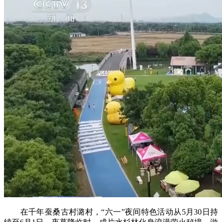
在千年蚕桑古村潞村，“六一”夜间特色活动从5月30日持