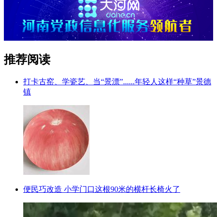
推荐阅读
打卡古窑、学瓷艺、当“景漂”......年轻人这样“种草”景德
镇
便民巧改造 小学门口这根90米的横杆长椅火了