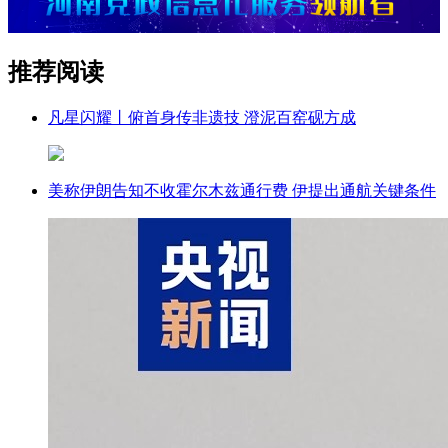
推荐阅读
凡星闪耀丨俯首身传非遗技 澄泥百窑砚方成
美称伊朗告知不收霍尔木兹通行费 伊提出通航关键条件