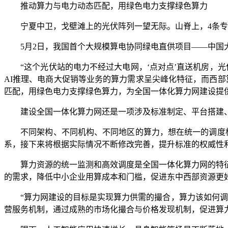
推动算力与电力动态匹配，用绿色电力支撑绿色算力
宁夏中卫，戈壁滩上的光伏阵列一望无际。山脊上，4条专
5月2日，我国首个大规模算电协同绿电直供项目——中国大唐
“这个光伏站的电力不经过大电网，‘点对点’直送机房，光
AI推理、电商大促销等业务的算力需求呈尖峰化特征，而西
匹配，用绿色电力支撑绿色算力，为全国一体化算力网建设提
建设全国一体化算力网还是一项涉及标准制定、平台搭建、
不同架构、不同机构、不同地区的算力，想在统一的调度框
系，接下来将根据实际情况不断修改完善，提升标准的权威性
算力资源的统一监测和高效调度是全国一体化算力网的特征
的需求，降低中小企业用算成本和门槛，促进东中西部资源更
“算力网建设的目标是实现算力供需的撮合，算力该如何调度
营服务机制，通过成熟的市场化撮合与价格发现机制，促进算