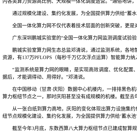
内各类算力资源高比例、大规模一体化调度运营。“通俗地讲，
通过规模化建设、集约化发展，为全国提供算力供给“蓄水
全国一体化算力网不仅代表着技术层面的创新突破，更是对
广东深圳鹏城实验室的“全国一体化算力网监测调度试验验证
鹏城实验室算力网生态总监邓清说，通过监测系统，各地智
资源，有137万PFLOPS（每秒千万亿次浮点运算）智能算力
“监测系统是算力网的眼睛，是实现高效调度、优化配置、决
据后，才能调得动、用得好。”邓清说。
在中国移动（甘肃·庆阳）数据中心机楼内，一排排黑色机柜满负
算力枢纽节点之一，那时庆阳甚至没有成规模的机楼。截至去年底
从一张白纸到算力高地，庆阳的变化体现出算力设施集约化
纽节点规模化建设、集约化发展，为全国提供算力供给‘蓄水池
截至今年3月底，东数西算八大算力枢纽节点已建成智算规模