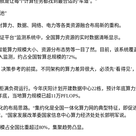
就是让每个计算任务都找到最合适的‘车道’。”
池”
算力、数据、网络、电力等各类资源融合布局新的重构。
平台”监测系统中，全国算力资源的实时数据清晰显示。
能算力规模大小、资源分布态势等一目了然。目前，该系统覆盖
纳入监测，约占全国智算总规模的72%。
策参考的前提。不同架构的算力差异很大，必须先‘看得见’
荷运行。今年庆阳计划开建数据中心22栋，预计年底算力规模突
，当地算力规模已超11万PFLOPS。
的布局思路。“集约化是全国一体化算力网的典型特征，即促进
’。”国家发展改革委国家信息中心算力经济处处长郭明军说。
占全国比重超过80%，集聚趋势凸显。