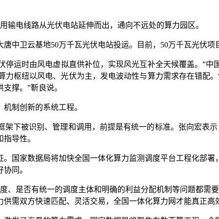
用输电线路从光伏电站延伸而出，通向不远处的算力园区。
中卫云基地50万千瓦光伏电站投运。目前，50万千瓦光伏项目
伏停运时由风电虚拟直供补位，实现风光互补全天候覆盖。”中
部算力枢纽以风电、光伏为主，发电波动性与算力需求存在错配。
供支撑。”靳良说。
机制创新的系统工程。
架下被识别、管理和调用，前提是有统一的标准。张向宏表示，
和指导性。
。国家数据局将加快全国一体化算力监测调度平台工程化部署，
好协同。
、是否有统一的调度主体和明确的利益分配机制等问题都需要
力供需双方快速匹配、灵活交易，全国一体化算力网才能真正高