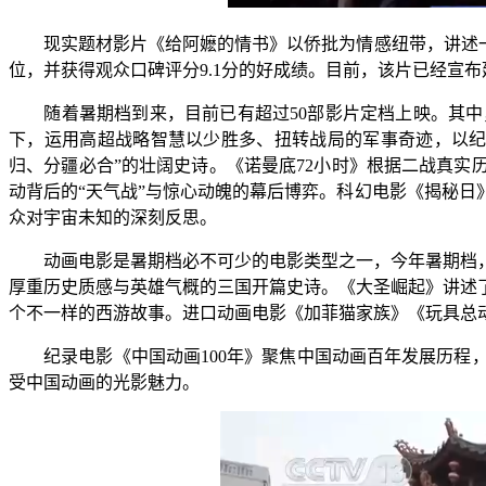
现实题材影片《给阿嬷的情书》以侨批为情感纽带，讲述一段跨
位，并获得观众口碑评分9.1分的好成绩。目前，该片已经宣布
随着暑期档到来，目前已有超过50部影片定档上映。其中
下，运用高超战略智慧以少胜多、扭转战局的军事奇迹，以纪念
归、分疆必合”的壮阔史诗。《诺曼底72小时》根据二战真实
动背后的“天气战”与惊心动魄的幕后博弈。科幻电影《揭秘
众对宇宙未知的深刻反思。
动画电影是暑期档必不可少的电影类型之一，今年暑期档，
厚重历史质感与英雄气概的三国开篇史诗。《大圣崛起》讲述
个不一样的西游故事。进口动画电影《加菲猫家族》《玩具总
纪录电影《中国动画100年》聚焦中国动画百年发展历程，
受中国动画的光影魅力。