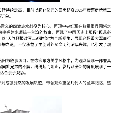
持续走高，目前以超14亿元的票房跻身2026年度票房榜第三
线订单。
意义的四渡赤水战役为核心，再现中央红军在敌军重兵围堵之
施琅率福建水师统一台湾的故事，再现了中国历史上那段“孤悬必
，以“天气预报改写二战胜负”为全新视角，展现这场重大军事行
未解之谜，不仅承载了主创对外星文明的浓厚兴趣，也引发了观
阳为叙事切口，在恢宏东方美学风格中，为观众呈现一部兼具
起同族兄弟的不解，纷纷起而阻止，影片从全新的角度展现了一
，适合亲子观影。
步到成就斐然的发展轨迹，带领观众重温几代人的童年记忆，感