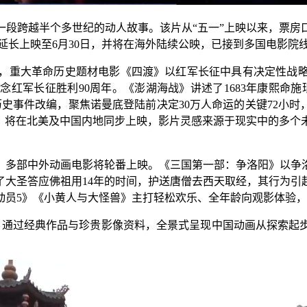
越半个多世纪的动人故事。该片从“五一”上映以来，票房口碑
延长上映至6月30日，并将在海外陆续公映，已接到多国电影院
，重大革命历史题材电影《四渡》以红军长征中具有决定性战略
红军长征胜利90周年。《澎湖海战》讲述了1683年康熙命
历史事件改编，聚焦诺曼底登陆前决定30万人命运的关键72小时
日》将在北美及中国内地同步上映，影片灵感来源于现实中的多个
多部中外动画电影将轮番上映。《三国第一部：争洛阳》以争洛
了大圣答应佛祖用14年的时间，护送唐僧去西天取经，其行为引
动员5》《小黄人与大怪兽》主打轻松欢乐、全年龄向观影体验
通过经典作品与珍贵影像资料，全景式呈现中国动画从探索起