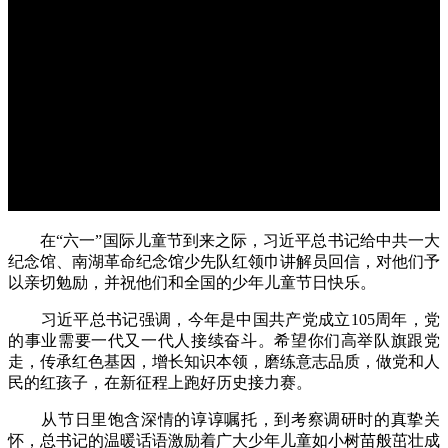
在“六一”国际儿童节到来之际，习近平总书记给中共一大
纪念馆、南湖革命纪念馆少先队红领巾讲解员回信，对他们予
以亲切勉励，并祝他们和全国的少年儿童节日快乐。
习近平总书记强调，今年是中国共产党成立105周年，党
的事业需要一代又一代人接续奋斗。希望你们高举队旗跟党
走，传承红色基因，增长知识本领，磨练意志品质，做党和人
民的红孩子，在新征程上跑好历史接力赛。
从节日里饱含深情的谆谆嘱托，到考察调研时的真挚关
怀，总书记的温暖话语激励着广大少年儿童如小树苗般茁壮成