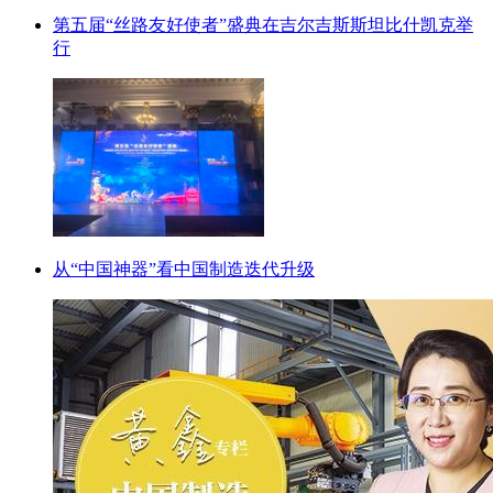
第五届“丝路友好使者”盛典在吉尔吉斯斯坦比什凯克举
行
从“中国神器”看中国制造迭代升级