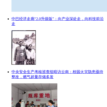
中巴经济走廊“2.0升级版”：向产业深处走，向科技前沿
走
中央安全生产考核巡查组暗访云南：校园火灾隐患亟待
整改，燃气超量存储多发