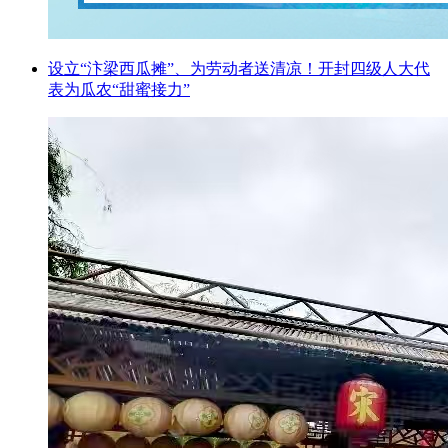
设立“汴梁西瓜摊”、为劳动者送清凉！开封四级人大代
表为瓜农“甜蜜接力”