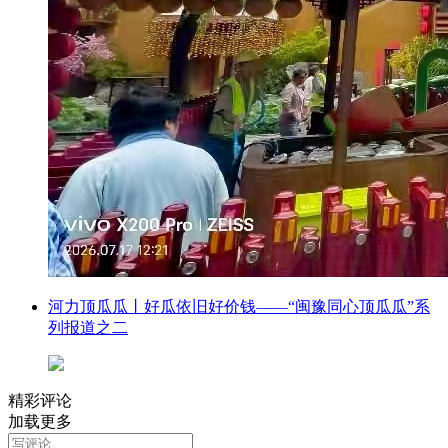
河力顶瓜瓜丨好瓜依旧好价钱——“闽豫同心顶瓜瓜”系
列报道之二
精彩评论
加载更多