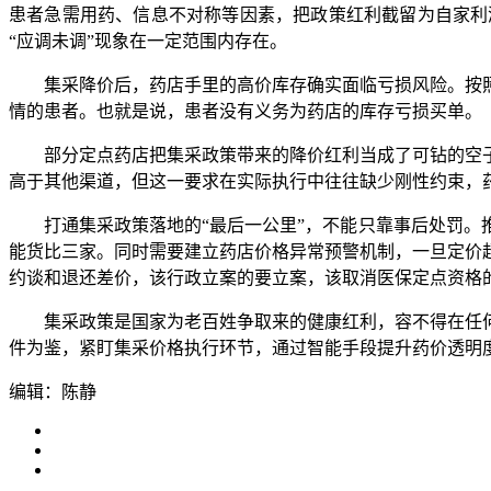
患者急需用药、信息不对称等因素，把政策红利截留为自家利
“应调未调”现象在一定范围内存在。
集采降价后，药店手里的高价库存确实面临亏损风险。按照
情的患者。也就是说，患者没有义务为药店的库存亏损买单。
部分定点药店把集采政策带来的降价红利当成了可钻的空子
高于其他渠道，但这一要求在实际执行中往往缺少刚性约束，
打通集采政策落地的“最后一公里”，不能只靠事后处罚。推
能货比三家。同时需要建立药店价格异常预警机制，一旦定价
约谈和退还差价，该行政立案的要立案，该取消医保定点资格
集采政策是国家为老百姓争取来的健康红利，容不得在任何
件为鉴，紧盯集采价格执行环节，通过智能手段提升药价透明
编辑：陈静