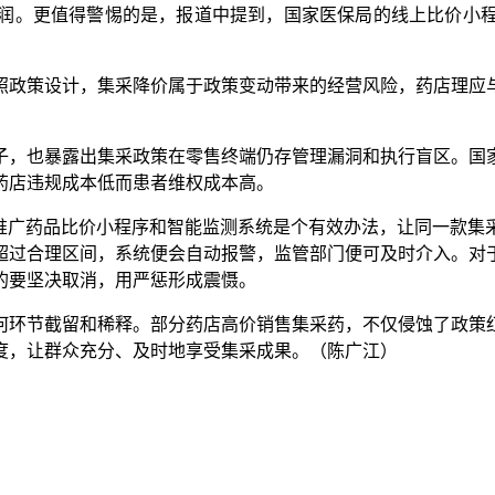
润。更值得警惕的是，报道中提到，国家医保局的线上比价小程序
政策设计，集采降价属于政策变动带来的经营风险，药店理应与
，也暴露出集采政策在零售终端仍存管理漏洞和执行盲区。国家
药店违规成本低而患者维权成本高。
广药品比价小程序和智能监测系统是个有效办法，让同一款集
超过合理区间，系统便会自动报警，监管部门便可及时介入。对
的要坚决取消，用严惩形成震慑。
环节截留和稀释。部分药店高价销售集采药，不仅侵蚀了政策红
度，让群众充分、及时地享受集采成果。（陈广江）