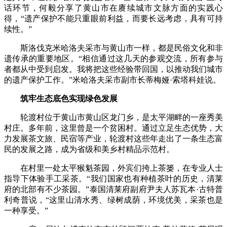
话环节，何毅分享了黄山市在赓续城市文脉方面的实践心
得，“遗产保护不能只重眼前利益，而要长远考虑，具有可持
续性。”
斯洛伐克米哈洛夫采市与黄山市一样，都是民俗文化和非
遗传承的重要地区。“相信通过这几天的参观交流，所有参与
者都从中受到启发。我将把这些经验带回国，以推动我们城市
的遗产保护工作。”米哈洛夫采市副市长蒂梅娅·索塔科娃说。
筑牢生态底色实现绿色发展
轮渡村位于黄山市黄山区龙门乡，是太平湖畔的一座秀美
村庄。多年前，这里曾是一个贫困村。通过立足生态优势，大
力发展茶文旅、民宿等产业，轮渡村这些年走出了一条生态富
民的发展之路，成为省级和美乡村精品示范村。
在村里一处太平猴魁茶园，外宾们挎上茶篓，在专业人士
指导下体验手工采茶。“我们国家也有种植茶叶的历史，清莱
府的北部有不少茶园。”泰国清莱府副府尹夫人苏瓦本·古特普
利奇普说，“这里山清水秀、绿树成荫，环境优美，采茶也是
一种享受。”