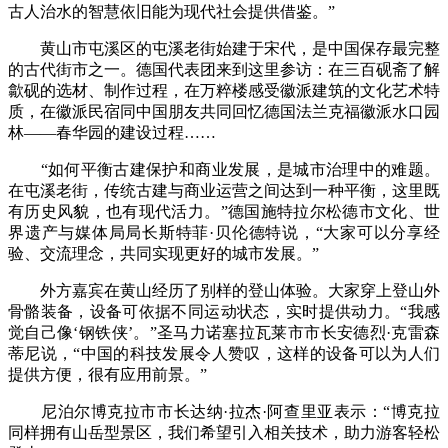
古人治水的智慧依旧能为现代社会提供借鉴。”
黄山市屯溪区的屯溪老街始建于宋代，是中国保存最完整
的古代街市之一。德国代表团来到这里参访：在三百砚斋了解
歙砚的选材、制作过程，在万粹楼感受徽派建筑的文化艺术特
质，在徽派民宿同中国朋友共同回忆德国法兰克福徽派水口园
林——春华园的建设过程……
“如何平衡古建保护和商业发展，是城市治理中的难题。
在屯溪老街，传统古建与商业运营之间达到一种平衡，这里既
有历史风貌，也有现代活力。”德国施特拉尔松德市文化、世
界遗产与媒体局局长斯特菲·贝伦德特说，“大家可以分享经
验、交流理念，共同实现更好的城市发展。”
外方嘉宾在黄山经历了别样的登山体验。大家穿上登山外
骨骼装备，设备可依据不同运动状态，实时提供动力。“我感
觉自己像‘钢铁侠’。”圣马力诺塞拉瓦莱市市长安德烈·克雷森
蒂尼说，“中国的科技发展令人赞叹，这样的设备可以为人们
提供方便，很有应用前景。”
尼泊尔博克拉市市长达纳·拉杰·阿查里亚表示：“博克拉
同样拥有山岳型景区，我们希望引入相关技术，助力游客轻松