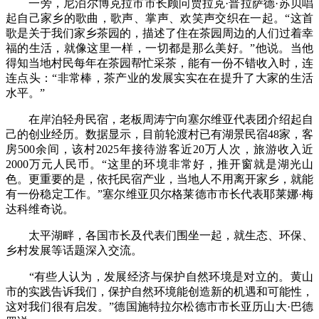
一旁，尼泊尔博克拉市市长顾问贾拉克·普拉萨德·苏贝唱
起自己家乡的歌曲，歌声、掌声、欢笑声交织在一起。“这首
歌是关于我们家乡茶园的，描述了住在茶园周边的人们过着幸
福的生活，就像这里一样，一切都是那么美好。”他说。当他
得知当地村民每年在茶园帮忙采茶，能有一份不错收入时，连
连点头：“非常棒，茶产业的发展实实在在提升了大家的生活
水平。”
在岸泊轻舟民宿，老板周涛宁向塞尔维亚代表团介绍起自
己的创业经历。数据显示，目前轮渡村已有湖景民宿48家，客
房500余间，该村2025年接待游客近20万人次，旅游收入近
2000万元人民币。“这里的环境非常好，推开窗就是湖光山
色。更重要的是，依托民宿产业，当地人不用离开家乡，就能
有一份稳定工作。”塞尔维亚贝尔格莱德市市长代表耶莱娜·梅
达科维奇说。
太平湖畔，各国市长及代表们围坐一起，就生态、环保、
乡村发展等话题深入交流。
“有些人认为，发展经济与保护自然环境是对立的。黄山
市的实践告诉我们，保护自然环境能创造新的机遇和可能性，
这对我们很有启发。”德国施特拉尔松德市市长亚历山大·巴德