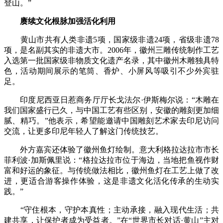
登山。”
赓续文化根脉加强活化利用
黄山市共有人类非遗5项，国家级非遗24项，省级非遗78
项，是名副其实的非遗大市。2006年，徽州三雕传统制作工艺
入选第一批国家级非物质文化遗产名录，其中徽州木雕独具特
色，活动期间展示的笔筒、香炉、小屏风等吸引不少外宾驻
足。
印度尼西亚日惹商务厅厅长戈法尔·伊斯梅尔说：“木雕在
我们国家盛行已久，与中国工艺有些区别，安徽的雕刻更加细
腻、精巧。”他表示，希望能邀请中国雕刻艺术家去印尼访问
交流，让更多印尼年轻人了解这门传统技艺。
外方嘉宾还体验了徽州鱼灯绘制。意大利格拉达拉市市长
菲利波·加斯佩里说：“格拉达拉市位于海边，当地把鱼视作财
富和好运的象征。与传统做法相比，徽州鱼灯在工艺上做了改
进，更适合游客操作体验，这是非遗文化活化传承的生动实
践。”
“守住根本，守护本真性；主动承接，融入现代生活；共
建共享，让保护者成为受益者。”在“世界市长对话·黄山”主对