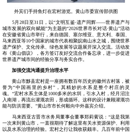
外宾们手持鱼灯在宏村游览。黄山市委宣传部供图
5月28日至31日，以“文明互鉴·遗产同辉——世界遗产与
城市发展的双向赋能”为主题的“2026世界市长对话·黄山”活动
在安徽省黄山市举行，来自德国、塞尔维亚、意大利、泰国、
马来西亚等10个国家的城市代表相聚皖南山水之城，围绕世界
遗产保护、文化传承、绿色发展等议题展开深入交流。活动发
布《黄山倡议》，各方签订友好交流合作备忘录，进一步促进
世界遗产城市间的经验分享与务实合作。
加强交流沟通提升治理水平
黄山市黟县宏村是一座拥有数百年历史的徽州古村落，被
誉为“中国画里的乡村”，其精妙的水系是整个村庄的灵
魂。“宏村水系主体是1000多米的水圳，引水入村，经月沼注
入南湖，再流出灌溉农田，形成循环。这样的设计兼顾灌溉功
能与防洪需要。”黄山市市长何毅向中外嘉宾介绍。
马来西亚古晋市水务局董事会董事郑莉薲说：“这是我第
一次来到黄山市，一直很期待了解这里有关水资源保护、利用
以及水系治理的经验。宏村之行让我收获颇丰。几百年前中国