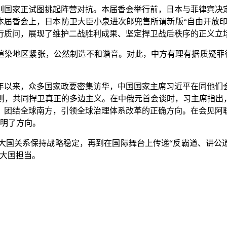
国家正试图挑起阵营对抗。本届香会举行前，日本与菲律宾决定
本届香会上，日本防卫大臣小泉进次郎兜售所谓新版“自由开放印
行质问，展现了维护二战胜利成果、坚定捍卫战后秩序的正义立
地区紧张，公然制造不和谐音。对此，中方有理有据质疑菲律宾
以来，众多国家政要密集访华，中国国家主席习近平在同他们会
则，共同捍卫真正的多边主义。在中俄元首会谈时，习主席指出，
，团结全球南方，引领全球治理体系改革的正确方向。在会见阿
指明了方向。
关系保持战略稳定，再到在国际舞台上传递“反霸道、讲公道
为大国担当。