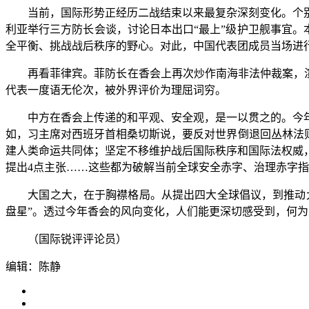
当前，国际形势正经历二战结束以来最复杂深刻变化。个别
利亚举行三方防长会谈，讨论日本出口“最上”级护卫舰事宜。
全平衡、挑战战后秩序的野心。对此，中国代表团成员当场进
再看菲律宾。菲防长在香会上再次炒作南海非法仲裁案，渲染
代表一度语无伦次，被外界评价为理屈词穷。
中方在香会上传递的和平观、安全观，是一以贯之的。今年
如，习主席对西班牙首相桑切斯说，要反对世界倒退回丛林法
建人类命运共同体；坚定不移维护战后国际秩序和国际法权威
提出4点主张……这些都为破解当前全球安全赤字、治理赤字
大国之大，在于胸襟格局。从提出四大全球倡议，到推动大国
盘星”。透过今年香会的风向变化，人们能更深切感受到，何
（国际锐评评论员）
编辑：陈静