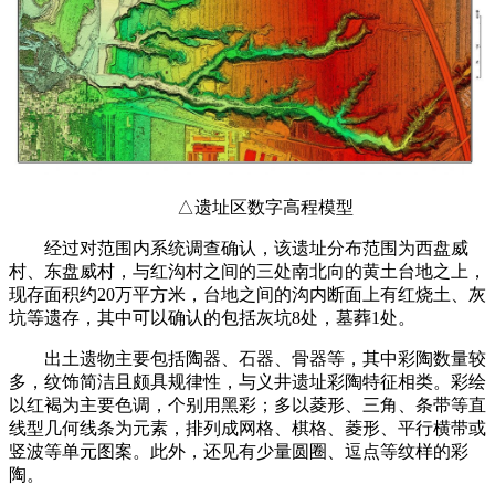
△遗址区数字高程模型
经过对范围内系统调查确认，该遗址分布范围为西盘威
村、东盘威村，与红沟村之间的三处南北向的黄土台地之上，
现存面积约20万平方米，台地之间的沟内断面上有红烧土、灰
坑等遗存，其中可以确认的包括灰坑8处，墓葬1处。
出土遗物主要包括陶器、石器、骨器等，其中彩陶数量较
多，纹饰简洁且颇具规律性，与义井遗址彩陶特征相类。彩绘
以红褐为主要色调，个别用黑彩；多以菱形、三角、条带等直
线型几何线条为元素，排列成网格、棋格、菱形、平行横带或
竖波等单元图案。此外，还见有少量圆圈、逗点等纹样的彩
陶。