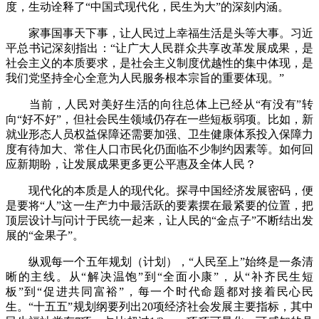
度，生动诠释了“中国式现代化，民生为大”的深刻内涵。
家事国事天下事，让人民过上幸福生活是头等大事。习近
平总书记深刻指出：“让广大人民群众共享改革发展成果，是
社会主义的本质要求，是社会主义制度优越性的集中体现，是
我们党坚持全心全意为人民服务根本宗旨的重要体现。”
当前，人民对美好生活的向往总体上已经从“有没有”转
向“好不好”，但社会民生领域仍存在一些短板弱项。比如，新
就业形态人员权益保障还需要加强、卫生健康体系投入保障力
度有待加大、常住人口市民化仍面临不少制约因素等。如何回
应新期盼，让发展成果更多更公平惠及全体人民？
现代化的本质是人的现代化。探寻中国经济发展密码，便
是要将“人”这一生产力中最活跃的要素摆在最紧要的位置，把
顶层设计与问计于民统一起来，让人民的“金点子”不断结出发
展的“金果子”。
纵观每一个五年规划（计划），“人民至上”始终是一条清
晰的主线。从“解决温饱”到“全面小康”，从“补齐民生短
板”到“促进共同富裕”，每一个时代命题都对接着民心民
生。“十五五”规划纲要列出20项经济社会发展主要指标，其中