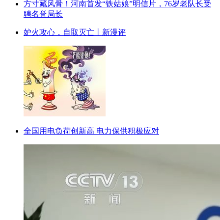
方寸藏风骨！河南首发“铁姑娘”明信片，76岁老队长受
聘名誉局长
妒火攻心，自取灭亡丨新漫评
全国用电负荷创新高 电力保供积极应对