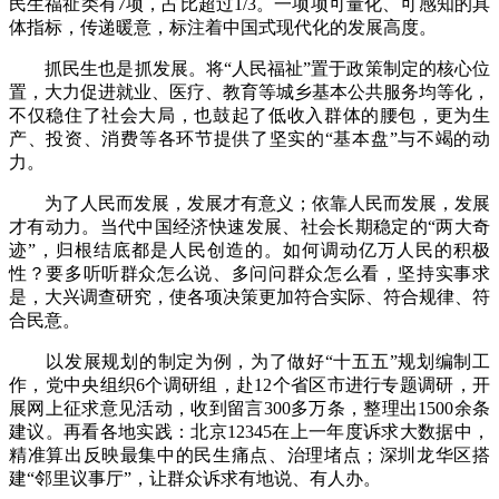
民生福祉类有7项，占比超过1/3。一项项可量化、可感知的具
体指标，传递暖意，标注着中国式现代化的发展高度。
抓民生也是抓发展。将“人民福祉”置于政策制定的核心位
置，大力促进就业、医疗、教育等城乡基本公共服务均等化，
不仅稳住了社会大局，也鼓起了低收入群体的腰包，更为生
产、投资、消费等各环节提供了坚实的“基本盘”与不竭的动
力。
为了人民而发展，发展才有意义；依靠人民而发展，发展
才有动力。当代中国经济快速发展、社会长期稳定的“两大奇
迹”，归根结底都是人民创造的。如何调动亿万人民的积极
性？要多听听群众怎么说、多问问群众怎么看，坚持实事求
是，大兴调查研究，使各项决策更加符合实际、符合规律、符
合民意。
以发展规划的制定为例，为了做好“十五五”规划编制工
作，党中央组织6个调研组，赴12个省区市进行专题调研，开
展网上征求意见活动，收到留言300多万条，整理出1500余条
建议。再看各地实践：北京12345在上一年度诉求大数据中，
精准算出反映最集中的民生痛点、治理堵点；深圳龙华区搭
建“邻里议事厅”，让群众诉求有地说、有人办。