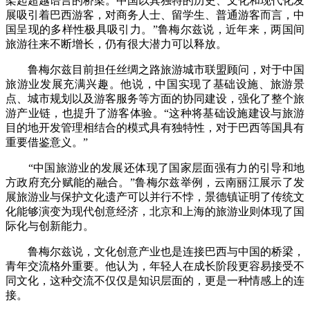
架起超越语言的桥梁。中国以其独特的历史、文化和现代化发
展吸引着巴西游客，对商务人士、留学生、普通游客而言，中
国呈现的多样性极具吸引力。”鲁梅尔兹说，近年来，两国间
旅游往来不断增长，仍有很大潜力可以释放。
鲁梅尔兹目前担任丝绸之路旅游城市联盟顾问，对于中国
旅游业发展充满兴趣。他说，中国实现了基础设施、旅游景
点、城市规划以及游客服务等方面的协同建设，强化了整个旅
游产业链，也提升了游客体验。“这种将基础设施建设与旅游
目的地开发管理相结合的模式具有独特性，对于巴西等国具有
重要借鉴意义。”
“中国旅游业的发展还体现了国家层面强有力的引导和地
方政府充分赋能的融合。”鲁梅尔兹举例，云南丽江展示了发
展旅游业与保护文化遗产可以并行不悖，景德镇证明了传统文
化能够演变为现代创意经济，北京和上海的旅游业则体现了国
际化与创新能力。
鲁梅尔兹说，文化创意产业也是连接巴西与中国的桥梁，
青年交流格外重要。他认为，年轻人在成长阶段更容易接受不
同文化，这种交流不仅仅是知识层面的，更是一种情感上的连
接。