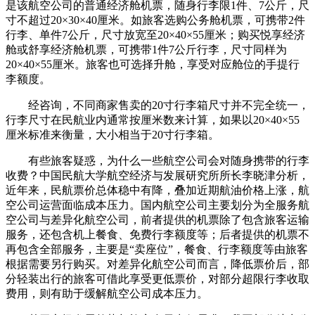
是该航空公司的普通经济舱机票，随身行李限1件、7公斤，尺
寸不超过20×30×40厘米。如旅客选购公务舱机票，可携带2件
行李、单件7公斤，尺寸放宽至20×40×55厘米；购买悦享经济
舱或舒享经济舱机票，可携带1件7公斤行李，尺寸同样为
20×40×55厘米。旅客也可选择升舱，享受对应舱位的手提行
李额度。
经咨询，不同商家售卖的20寸行李箱尺寸并不完全统一，
行李尺寸在民航业内通常按厘米数来计算，如果以20×40×55
厘米标准来衡量，大小相当于20寸行李箱。
有些旅客疑惑，为什么一些航空公司会对随身携带的行李
收费？中国民航大学航空经济与发展研究所所长李晓津分析，
近年来，民航票价总体稳中有降，叠加近期航油价格上涨，航
空公司运营面临成本压力。国内航空公司主要划分为全服务航
空公司与差异化航空公司，前者提供的机票除了包含旅客运输
服务，还包含机上餐食、免费行李额度等；后者提供的机票不
再包含全部服务，主要是“卖座位”，餐食、行李额度等由旅客
根据需要另行购买。对差异化航空公司而言，降低票价后，部
分轻装出行的旅客可借此享受更低票价，对部分超限行李收取
费用，则有助于缓解航空公司成本压力。