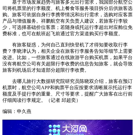
基于市场发展趋势与旅客多元出行需求，我国部分航空公
司将机票里的行李额度、机上餐食等服务项目拆分后供旅客选
购。旅客可依据自身行李携带情况和出行需求，选购对应客票
产品与增值服务。祥鹏航空有关负责人建议，若旅客行李较
少，可选择基础价位客票；若随身或托运行李超出对应舱位免
费标准，也可在航班起飞前通过官方渠道购买行李额度。
有旅客疑惑，为何自己直到快登机了才得知要收取行李
费？李晓津认为，相关企业在旅客行李服务告知等细节上需要
改进。比如，一些旅客通过在线旅游平台购买机票，如果平台
没有将航空公司有关超限行李收费的信息告知旅客，就会导致
旅客到机场后才知道部分超限行李收费。
去哪儿旅行大数据研究院研究员陈晓双介绍，旅客在预订
机票时，航空公司APP和购票平台应按要求清晰展示托运行李
额度及手提行李的重量、尺寸等要求，提醒广大旅客在出行前
仔细阅读行李规定。（记者 邱超奕）
编辑：申久燕