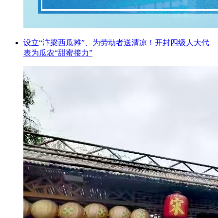
设立“汴梁西瓜摊”、为劳动者送清凉！开封四级人大代
表为瓜农“甜蜜接力”