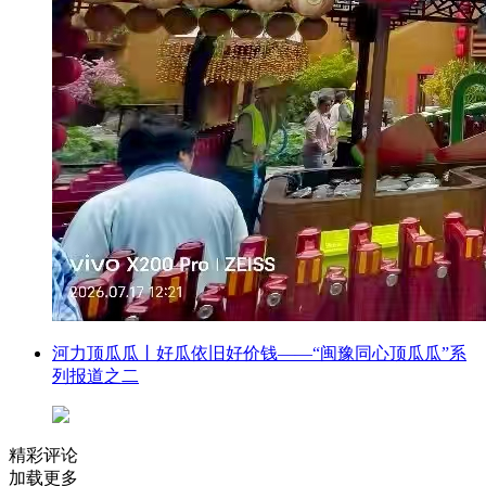
河力顶瓜瓜丨好瓜依旧好价钱——“闽豫同心顶瓜瓜”系
列报道之二
精彩评论
加载更多