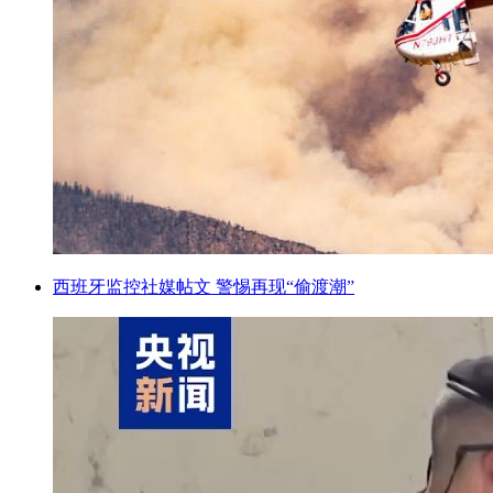
西班牙监控社媒帖文 警惕再现“偷渡潮”