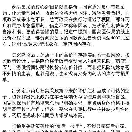
药品集采的核心逻辑是以量换价，国家通过集中带量采
购，让大量常用药、救命药价格大幅下降，减轻患者负担。这
项政策成果来之不易，然而政策在执行时遭遇了梗阻，部分药
店利用患者急需用药、信息不对称等因素，把政策红利截留为
自家利润。更值得警惕的是，报道中提到，国家医保局的线上
比价小程序里，部分商家公示的同款药品售价仍高达4000元左
右，说明“应调未调”现象在一定范围内存在。
集采降价后，药店手里的高价库存确实面临亏损风险。按
照政策设计，集采降价属于政策变动带来的经营风险，药店理
应与上游供货商协商退换货或差价补偿，而非把风险转嫁给毫
不知情的患者。也就是说，患者没有义务为药店的库存亏损买
单。
部分定点药店把集采政策带来的降价红利当成了可钻的空
子，也暴露出集采政策在零售终端仍存管理漏洞和执行盲区。
国家医保局和市场监管总局已明确要求，定点药店的价格不得
明显高于其他渠道，但这一要求在实际执行中往往缺少刚性约
束，药店违规成本低而患者维权成本高。
打通集采政策落地的“最后一公里”，不能只靠事后处罚。