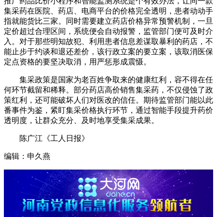
推广药品比价小程序和智能监测系统是个有效办法，让同一款
集采药在医院、药店、电商平台的价格完全透明，患者动动手
指就能货比三家。同时需要建立药店价格异常预警机制，一旦
定价超过合理区间，系统便会自动报警，监管部门便可及时介
入。对于那些明知故犯、利用患者信息差谋取暴利的药店，不
能止步于约谈和退还差价，该行政立案的要立案，该取消医保
定点资格的要坚决取消，用严惩形成震慑。
集采政策是国家为老百姓争取来的健康红利，容不得在任
何环节截留和稀释。部分药店高价销售集采药，不仅侵蚀了政
策红利，还可能破坏人们对医改的信任。期待监管部门能以此
番事件为鉴，紧盯集采价格执行环节，通过智能手段提升药价
透明度，让群众充分、及时地享受集采成果。
陈广江《工人日报》
编辑：申久燕