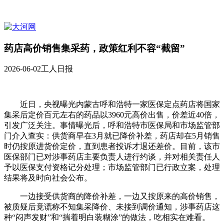
药店高价销售集采药，政策红利不容“截留”
2026-06-02
工人日报
近日，央视曝光内蒙古呼和浩特一家医保定点药店将国家
集采后定价百元左右的药品以3960元高价出售，价差近40倍，
引发广泛关注。事情曝光后，呼和浩特市医保局和市场监管部
门介入查实：供货商早在3月就已降价补差，药店却在5月销售
时仍按原进货价定价，直到患者投诉才退还差价。目前，该市
医保部门已对涉事药店主要负责人进行约谈，并对相关责任人
予以医保支付资格记分处理；市场监管部门已行政立案，处理
结果将及时向社会公布。
一边接受供货商的降价补差，一边又按原来的高价销售，
被质疑后竟谎称不知集采降价、未接到调价通知，涉事药店这
种“闷声发财”和“揣着明白装糊涂”的做法，吃相实在难看。