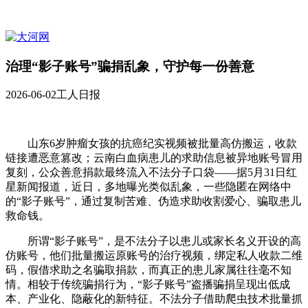
治理“影子账号”骗捐乱象，守护每一份善意
2026-06-02
工人日报
山东6岁肿瘤女孩的抗癌纪实视频被批量高仿搬运，收款
链接遭恶意篡改；云南白血病患儿的求助信息被异地账号冒用
复刻，公众善意捐款最终流入不法分子口袋——据5月31日红
星新闻报道，近日，多地曝光类似乱象，一些隐匿在网络中
的“影子账号”，通过复制苦难、伪造求助收割爱心、骗取患儿
救命钱。
所谓“影子账号”，是不法分子以患儿或家长名义开设的高
仿账号，他们批量搬运原账号的治疗视频，绑定私人收款二维
码，假借求助之名骗取捐款，而真正的患儿家属往往毫不知
情。相较于传统骗捐行为，“影子账号”盗播骗捐呈现出低成
本、产业化、隐蔽化的新特征。不法分子借助爬虫技术批量抓