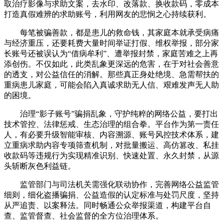
取治疗影像与求助文案，去水印、改落款、换收款码，零成本
打造真假难辨的求助账号，利用网友的悲悯之心持续获利。
每笔被骗善款，都是患儿的救命钱，其家庭本就承受病痛
与经济重压，还要耗费大量时间举证打假、维权举报，部分家
长账号还被误认为“借病牟利”、遭举报封禁，家庭苦难之上再
添创伤。不仅如此，此类乱象更深远的危害，在于对社会善意
的透支，对公益信任的消解。那些真正身处绝境、急需帮扶的
重病患儿家庭，可能会陷入真诚求助无人信、艰难发声无人助
的困境。
治理“影子账号”骗捐乱象，守护纯粹的网络公益，要打出
技术管控、法律惩戒、生态治理的组合拳。平台作为第一责任
人，有必要升级智能审核、内容溯源、账号风控技术体系，建
立重病求助内容专项筛查机制，对批量搬运、高仿篡改、私挂
收款码等违规行为实现精准识别、快速处置、永久封禁，从源
头斩断灰色利益链。
监管部门与司法机关需强化联动协作，完善网络公益监管
细则，细化盗播骗捐、公益造假的认定标准与处罚尺度，坚持
从严追责、以案释法。同时畅通公众举报渠道，构建平台自
查、监管督查、社会监督的全方位治理体系。