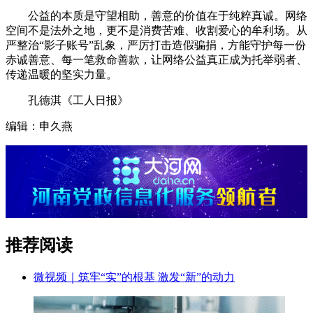
公益的本质是守望相助，善意的价值在于纯粹真诚。网络
空间不是法外之地，更不是消费苦难、收割爱心的牟利场。从
严整治“影子账号”乱象，严厉打击造假骗捐，方能守护每一份
赤诚善意、每一笔救命善款，让网络公益真正成为托举弱者、
传递温暖的坚实力量。
孔德淇《工人日报》
编辑：申久燕
推荐阅读
微视频｜筑牢“实”的根基 激发“新”的动力