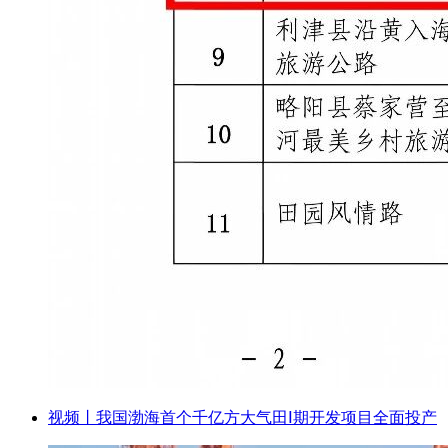
视频丨我国渤海首个千亿方大气田Ⅰ期开发项目全面投产