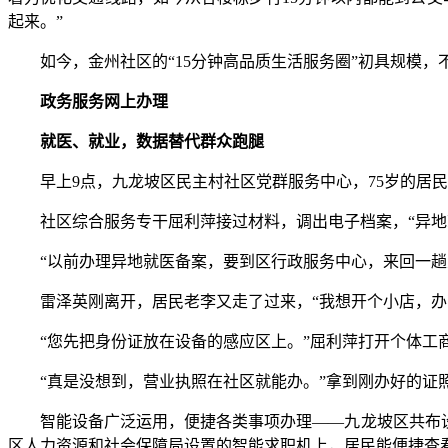
起来。”
如今，金州社区的“15分钟高品质生活服务圈”初具规模，不
政务服务网上办理
就医、就业，数据替代群众跑腿
早上9点，九龙坡区民主村社区党群服务中心，75岁的居民
社区综合服务专干屈利萍接过材料，调出电子档案，“异地就
“以前办理异地就医备案，要到区行政服务中心，来回一趟大
雷泽英刚离开，居民老李又走了过来，“我想开个小店，办
“您先把身份证放在设备的感应区上。”屈利萍打开个体工
“真是没想到，营业执照在社区就能办。”拿到刚办好的证照，
智能设备广泛运用，便捷各类事项办理——九龙坡区共布设1
区人力资源和社会保障局设置的智能求职机上，居民能便捷查