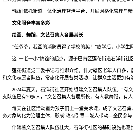
“我们依托街道一体化治理智治平台，开展网格化管理与精细化
文化服务丰富多彩
绘画、舞蹈，文艺召集人各展其长
“任爷爷，我画的消防员得了学校的奖！”放学后，小学生阿
这“一老一小”情谊的起点，源于巴南区莲花街道石洋街社区
莲花街道党工委书记刁维娜介绍，针对辖区老年人口多，居民
和文化志愿者队伍，常态化开展各类活动，让群众生活更加有
2024年夏天，石洋街社区开始组建文艺召集人队伍。“有
支队伍已有70多人，“文艺召集人各展所长，有人教舞蹈，有
每天在社区活动室为孩子们上一堂美术课，成了文艺召集人任
务对象转化为治理主体，形成‘政府引导—能人带动—全民参与
伴随着文艺召集人队伍壮大，石洋街社区的基础设施也逐