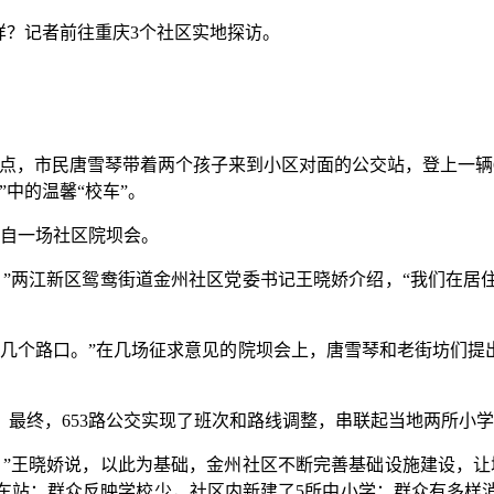
样？记者前往重庆3个社区实地探访。
点，市民唐雪琴带着两个孩子来到小区对面的公交站，登上一辆6
中的温馨“校车”。
自一场社区院坝会。
两江新区鸳鸯街道金州社区党委书记王晓娇介绍，“我们在居
个路口。”在几场征求意见的院坝会上，唐雪琴和老街坊们提出改
终，653路公交实现了班次和路线调整，串联起当地两所小学
”王晓娇说，以此为基础，金州社区不断完善基础设施建设，让
交车站；群众反映学校少，社区内新建了5所中小学；群众有多样