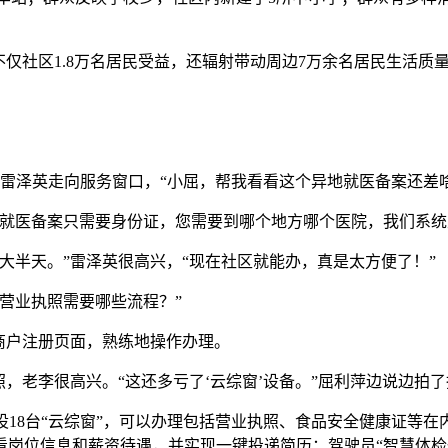
仅社区1.8万名居民受益，还辐射带动周边7万余名居民生活质
雷泽英走向服务窗口，“小屈，帮我看看这个异地就医备案还差啥
医备案只需要身份证，您需要到哪个地方哪个医院，我们系统
半天。”雷泽英很高兴，“现在社区就能办，真是太方便了！”
营业执照需要哪些流程？”
商户注册页面，熟练地操作办理。
老李很高兴。“这还多亏了‘云综窗’设备。”屈利萍边说边拍
8台“云综窗”，可以办理包括营业执照、食品安全健康证等在内
看岗位信息和薪资待遇，并实现一键投递简历；驾驶员“智慧体检