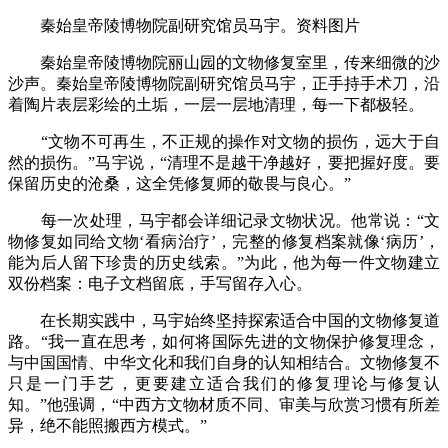
秦始皇帝陵博物院副研究馆员马宇。资料图片
秦始皇帝陵博物院丽山园的文物修复室里，传来细微的沙
沙声。秦始皇帝陵博物院副研究馆员马宇，正手持手术刀，沿
着陶片表层彩绘的土垢，一层一层地清理，每一下都极轻。
“文物不可再生，不正规的操作对文物的损伤，远大于自
然的损伤。”马宇说，“清理不是越干净越好，要把握好度。要
保留历史的沧桑，这全凭修复师的敬畏与良心。”
每一次处理，马宇都会详细记录文物状况。他常说：“文
物修复如同给文物‘看病治疗’，完整的修复档案就像‘病历’，
能为后人留下珍贵的历史线索。”为此，他为每一件文物建立
双份档案：电子文档留底，手写留存入心。
在长期实践中，马宇始终坚持探索适合中国的文物修复道
路。“我一直在思考，如何将国际先进的文物保护修复理念，
与中国国情、中华文化和我们自身的认知相结合。文物修复不
只是一门手艺，更要建立适合我们的修复理论与修复认
知。”他强调，“中西方文物材质不同、审美与欣赏习惯有所差
异，绝不能照搬西方模式。”