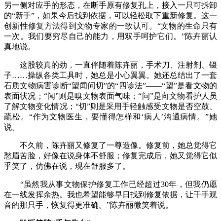
另一侧对应手的形态，在断手原有修复孔上，接入一只可拆卸
的“新手”，如果今后找到依据，可以轻松取下重新修复。这一
创新性修复方法得到文物专家的一致认可。“文物的生命只有
一次。我们要穷尽自己的能力，用双手呵护它们。”陈卉丽认
真地说。
这股较真的劲，一直伴随着陈卉丽，手术刀、注射剂、镊
子……操纵各类工具时，她总是小心翼翼。她还总结出了一套
石质文物病害诊断“望闻问切”的“四诊法”——“望”是看文物的
表面状况；“闻”则是嗅文物表面气味；“问”是向文物看护人员
了解文物变化情况；“切”则是采用手轻触感受文物是否空鼓、
疏松。“作为文物医生，要懂得怎样和‘病人’沟通病情。”她
说。
不久前，陈卉丽又修复了一尊造像。修复前，她总觉得它
愁眉苦脸，好像在说身体不舒服；修复完成后，她又觉得它似
乎笑了，仿佛在说，现在舒服多了。
“虽然我从事文物保护修复工作已经超过30年，但我仍愿
在一线发挥余热。我也希望能够早日找到修复依据，让千手观
音的那只手，恢复得更准确。”陈卉丽微笑着说。