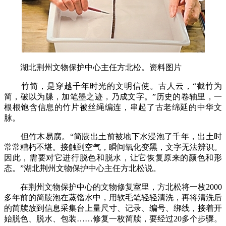
湖北荆州文物保护中心主任方北松。资料图片
竹简，是穿越千年时光的文明信使。古人云，“截竹为
简，破以为牒，加笔墨之迹，乃成文字。”历史的卷轴里，一
根根饱含信息的竹片被丝绳编连，串起了古老绵延的中华文
脉。
但竹木易腐。“简牍出土前被地下水浸泡了千年，出土时
常常糟朽不堪。接触到空气，瞬间氧化变黑，文字无法辨识。
因此，需要对它进行脱色和脱水，让它恢复原来的颜色和形
态。”湖北荆州文物保护中心主任方北松说。
在荆州文物保护中心的文物修复室里，方北松将一枚2000
多年前的简牍泡在蒸馏水中，用软毛笔轻轻清洗，再将清洗后
的简牍放到信息采集台上量尺寸、记录、编号、绑线，接着开
始脱色、脱水、包装……修复一枚简牍，要经过20多个步骤。