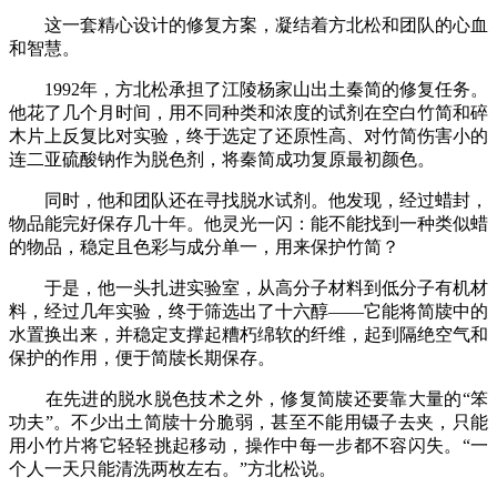
这一套精心设计的修复方案，凝结着方北松和团队的心血
和智慧。
1992年，方北松承担了江陵杨家山出土秦简的修复任务。
他花了几个月时间，用不同种类和浓度的试剂在空白竹简和碎
木片上反复比对实验，终于选定了还原性高、对竹简伤害小的
连二亚硫酸钠作为脱色剂，将秦简成功复原最初颜色。
同时，他和团队还在寻找脱水试剂。他发现，经过蜡封，
物品能完好保存几十年。他灵光一闪：能不能找到一种类似蜡
的物品，稳定且色彩与成分单一，用来保护竹简？
于是，他一头扎进实验室，从高分子材料到低分子有机材
料，经过几年实验，终于筛选出了十六醇——它能将简牍中的
水置换出来，并稳定支撑起糟朽绵软的纤维，起到隔绝空气和
保护的作用，便于简牍长期保存。
在先进的脱水脱色技术之外，修复简牍还要靠大量的“笨
功夫”。不少出土简牍十分脆弱，甚至不能用镊子去夹，只能
用小竹片将它轻轻挑起移动，操作中每一步都不容闪失。“一
个人一天只能清洗两枚左右。”方北松说。