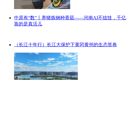
中原有“数”丨养猪炼钢种香菇——河南AI不炫技，千亿
靠的是真活儿
（长江十年行）长江大保护下黄冈黄州的生态答卷
精彩评论
加载更多
评论
Copyright © 1998-2025 大河网 版权所有