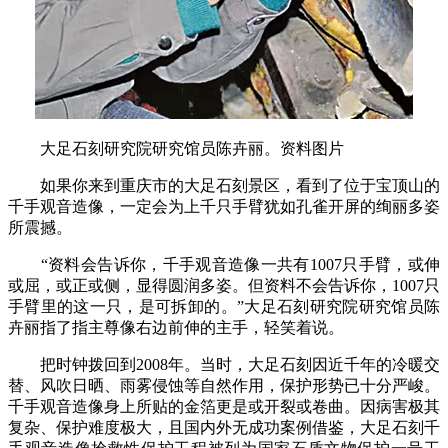
大足石刻研究院研究馆员陈卉丽。资料图片
如果你来到重庆市的大足石刻景区，看到了位于宝顶山的
千手观音造像，一定会为上千只手臂犹如孔雀开屏的绚丽多姿
所震撼。
“资料会告诉你，千手观音造像一共有1007只手臂，或伸
或屈，或正或侧，显得圆润多姿。但资料不会告诉你，1007只
手臂里的这一只，是可拆卸的。”大足石刻研究院研究馆员陈
卉丽指了指主尊像右边前伸的主手，轻笑着说。
把时钟拨回到2008年。当时，大足石刻因近千年的冷暖交
替、风吹日晒、雨雾侵蚀等自然作用，保护形势已十分严峻。
千手观音造像身上所贴的金箔更是或开裂或卷曲。因病害极其
复杂、保护难度极大，且国内外无成功案例借鉴，大足石刻千