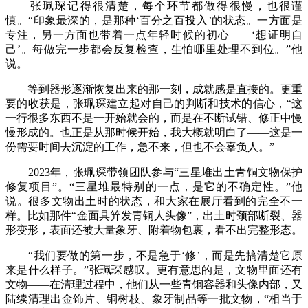
张珮琛记得很清楚，每个环节都做得很慢，也很谨
慎。“印象最深的，是那种‘百分之百投入’的状态。一方面是
专注，另一方面也带着一点年轻时候的初心——‘想证明自
己’。每做完一步都会反复检查，生怕哪里处理不到位。”他
说。
等到器形逐渐恢复出来的那一刻，成就感是直接的。更重
要的收获是，张珮琛建立起对自己的判断和技术的信心，“这
一行很多东西不是一开始就会的，而是在不断试错、修正中慢
慢形成的。也正是从那时候开始，我大概就明白了——这是一
份需要时间去沉淀的工作，急不来，但也不会辜负人。”
2023年，张珮琛带领团队参与“三星堆出土青铜文物保护
修复项目”。“三星堆最特别的一点，是它的不确定性。”他
说。很多文物出土时的状态，和大家在展厅看到的完全不一
样。比如那件“金面具笄发青铜人头像”，出土时颈部断裂、器
形变形，表面还被大量象牙、附着物包裹，看不出完整形态。
“我们要做的第一步，不是急于‘修’，而是先搞清楚它原
来是什么样子。”张珮琛感叹。更有意思的是，文物里面还有
文物——在清理过程中，他们从一些青铜容器和头像内部，又
陆续清理出金饰片、铜树枝、象牙制品等一批文物，“相当于