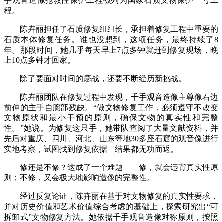
手观音造像抢救性保护工程被列为国家石质文物保护一号工
程。
陈卉丽担任了石质修复组组长，承担着修复工程中重要的
石质本体修复任务。谁也没想到，这项任务，最终持续了8
年。那段时间，她几乎每天早上7点多钟就赶到修复现场，晚
上10点多钟才回家。
除了要面对时间的鏖战，还要不断经历新挑战。
陈卉丽团队在修复过程中发现，千手观音造像主尊像右边
前伸的主手自腕部残缺。“做文物修复工作，必须遵守不改变
文物原状和最小干预的原则，确保文物的真实性和完整
性。”她说。为修复这只手，她带队查阅了大量文献资料，并
先后对重庆、四川、河北、山东等地30多座石窟的观音像进行
实地考察，试图找到修复依据，结果都无功而返。
修还是不修？这成了一个难题——修，就会违背真实性原
则；不修，又会极大地影响造像的完整性。
经过反复论证，陈卉丽在基于对文物修复的真实性要求，
并对历史价值和艺术价值综合考虑的基础上，探索研究出“可
拆卸式”文物修复方法。她依据千手观音造像对称原则，按照