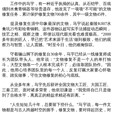
工作中的马宇，有一种近乎执拗的认真。从石铠甲、百戏
俑到水禽青铜器等珍贵遗存，他攻克了一项项“不可能”的文物
修复任务，累计保护修复文物700余件，其中一级文物45件。
提及修复生涯中印象最深的文物，马宇说起秦陵K007水
禽坑25号彩绘青铜鹤。这件器物以超写实手法捕捉动态瞬间，
技艺之精、观察之微，即便以现代眼光看也难度极高。“2000
多年前的匠人，早已把‘艺术来源于生活’做到极致，他们的观
察力与智慧，让人震撼。”时至今日，他仍难掩惊叹。
守着骊山脚下的修复台30余年，马宇已经从一线修复师成
长为团队带头人。他常说：“文物修复不是一个人的单打独
斗，大型文物靠一个人根本完成不了，必须靠团队协作。”因
此，他用心培养团队里的每一个人，反复叮嘱大家要心怀敬
畏、踏实做事，守住文物修复的初心与底线。
从业多年来，马宇先后获评全国文物大工匠、大国工匠、
三秦工匠。面对诸多荣誉，他依旧谦逊：“我觉得自己只是做
到了合格水平，离真正的精益求精还有距离。”
“人生短短几十年，总要留下些什么。”马宇说，每一件文
物都是与古人跨越时空的握手，修复文物，要对得起历史，对