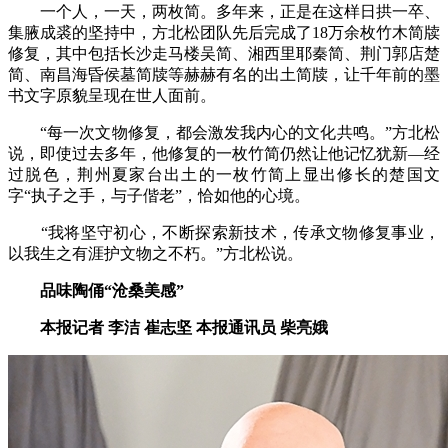
一个人，一天，两枚简。多年来，正是在这样日拱一卒、
集腋成裘的坚持中，方北松团队先后完成了18万余枚竹木简牍
修复，其中包括长沙走马楼吴简、湘西里耶秦简、荆门郭店楚
简、南昌海昏侯墓简牍等赫赫有名的出土简牍，让千年前的墨
书文字原貌呈现在世人面前。
“每一次文物修复，都会激发我内心的文化共鸣。”方北松
说，即使过去多年，他修复的一枚竹简仍然让他记忆犹新—经
过脱色，荆州夏家台出土的一枚竹简上显出修长的楚国文
字“执子之手，与子偕老”，恰如他的心境。
“我将坚守初心，不断探索新技术，传承文物修复事业，
以我生之有涯护文物之不朽。”方北松说。
品味陶俑“沧桑美感”
本报记者 李洁 崔志坚 本报通讯员 柴亮娥