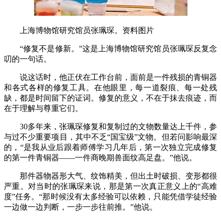
上海博物馆研究馆员张珮琛。资料图片
“修复不是修新。”这是上海博物馆研究馆员张珮琛反复念
叨的一句话。
说这话时，他正伏在工作台前，面前是一件残损的青铜器
和各式各样的修复工具。在他眼里，每一道裂痕、每一处残
缺，都是时间留下的证词。修复的意义，不在于抹去痕迹，而
在于理解与尊重它们。
30多年来，张珮琛修复和复制过的文物数量达上千件，参
与过不少重要项目，其中不乏“国宝级”文物。但若问影响最深
的，“是我从业后跟着师傅学习几年后，第一次独立完成修复
的第一件青铜器——一件商晚期兽面纹高足盘。”他说。
那件器物器形大气、纹饰精美，但出土时破损、变形都很
严重。对当时的张珮琛来说，那是第一次真正意义上的“高难
度”任务。“那时候没有太多经验可以依赖，只能凭借学徒经验
一边做一边判断，一步一步往前推。”他说。