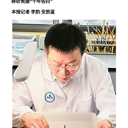
聆听简牍“千年告白”
本报记者 李韵 安胜蓝