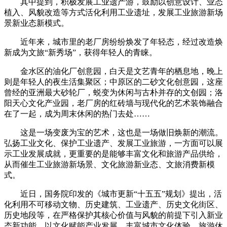
其中提到，积极发展工业遗产游，鼓励以创意设计、业态
植入、风貌改造等方式活化利用工业遗址，发展工业旅游新场
景新业态新模式。
近年来，城市里的老厂房纷纷焕发了年轻态，经过改造焕
新成为文旅“新秀场”，获得年轻人的青睐。
金水区的油化厂创意园，白天是文艺青年的栖息地，晚上
则是年轻人的夜生活集聚区；中原区的二砂文化创意园，这座
曾经的亚洲最大砂轮厂，蜕变为休闲与古朴并存的文创园；洛
阳天心文化产业园，老厂房的红砖墙与现代化的艺术装饰融合
在了一起，成为周末休闲的热门去处……
这是一场变废为宝的艺术，这也是一场做旧焕新的潮流。
弘扬工业文化、保护工业遗产、发展工业旅游，一方面可以展
示工业发展成就，更重要的是能够丰富文化和旅游产品供给，
从而催生工业旅游新场景、文化旅游新业态、文旅消费新模
式。
近日，国务院印发的《城市更新“十五五”规划》提出，活
化利用不可移动文物、历史建筑、工业遗产、历史文化街区、
历史地段等，在严格保护其核心价值与风貌的前提下引入新业
态新功能，以文化赋能产业发展，丰富城市文化体验、旅游休