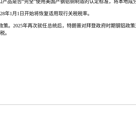
品是否“完全”使用美国产钢铝铜制造的认定标准，将本地成分含
8年1月1日开始将恢复适用现行关税税率。
。2025年再次就任总统后，特朗普对拜登政府时期钢铝政策进
关税。