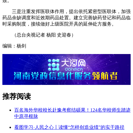
致。
三是注重发挥医联体作用，提出依托紧密型医联体，加强
药品余缺调度和近效期药品处置。建立完善缺药登记和药品临
时采购制度，接续做好上级医院开具的延伸处方服务。
（总台央视记者 杨阳 史迎春）
编辑：杨剑
推荐阅读
百名海外华校校长赴豫考察结硕果！124名华校师生踏迹
中原寻根脉
看图学习·人民之心丨读懂“怎样创造业绩”的实干路径