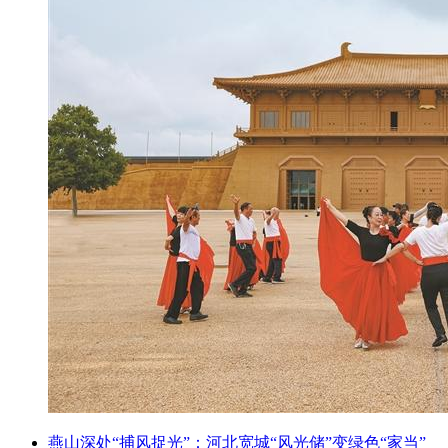
燕山深处“捕风捉光”：河北宽城“风光储”变绿色“家当”