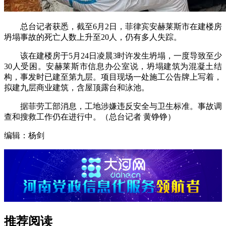
总台记者获悉，截至6月2日，菲律宾安赫莱斯市在建楼房
坍塌事故的死亡人数上升至20人，仍有多人失踪。
该在建楼房于5月24日凌晨3时许发生坍塌，一度导致至少
30人受困。安赫莱斯市信息办公室说，坍塌建筑为混凝土结
构，事发时已建至第九层。项目现场一处施工公告牌上写着，
拟建九层商业建筑，含屋顶露台和泳池。
据菲劳工部消息，工地涉嫌违反安全与卫生标准。事故调
查和搜救工作仍在进行中。（总台记者 黄铮铮）
编辑：杨剑
推荐阅读